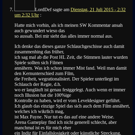
LordDef
sagte am
Dienstag, 21 Juli 2015 - 2:32
um 2:32 Uhr
:
Hatte mich vorhin, als ich meinen SW Kommentar ansah
auch gewundert wieso das
so aussah. Bei mir sieht das alles immer normal aus.
Ich denke das dieses ganze Schlauchgeschisse auch damit
zusammenhing das früher,
ich sag mal ab die Post HL Zeit, die Stimmen lauter wurden
Spiele sollten sich Filmen
annähern. Was ich schon immer Mist fand. Weil man damit
den Kernunterschied zum Film,
die Freiheit, wegrationalisiert. Der Spieler unterliegt im
Schlauch der Regie, d.h.
wo er langläuft ist genau festggelegt. Auch wenn er immer
noch Illusion hat die 100%ige
Kontrolle zu haben, wird er vom Leveldesigner geführt.
Ich glaub das einzige Spiel das sich auch dem Film annähert,
welches ich wikrlich mag,
ist Max Payne. Nur tut es das auf eine andere Weise.
Arena Gameplay find ich nicht generell schlecht, aber
manchmal ist es für mich eher
ein Indiz für Einfallslosigkeit oder künstliche Streckung.