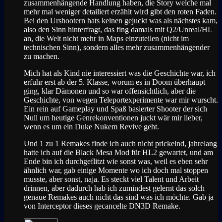
zusammenhängende Handlung haben, die Story welche mal
mehr mal weniger detailiert erzählt wird gibt den roten Faden.
Bei den Urshootern hats keinen gejuckt was als nächstes kam,
also den Sinn hinterfragt, das fing damals mit Q2/Unreal/HL
an, die Welt nicht mehr in Maps einzuteilen (nicht im
technischen Sinn), sondern alles mehr zusammenhängender
zu machen.
Mich hat als Kind nie interessiert was die Geschichte war, ich
erfuhr erst ab der 5. Klasse, worum es in Doom überhaupt
ging, klar Dämonen und so war offensichtlich, aber die
Geschichte, von wegen Teleportexperimente war mir wurscht.
Ein rein auf Gameplay und Spaß basierter Shooter der sich
Null um heutige Genrekonventionen juckt wär mir lieber,
wenn es um ein Duke Nukem Revive geht.
Und 1 zu 1 Remakes finde ich auch nicht prickelnd, jahrelang
hatte ich auf die Black Mesa Mod für HL2 gewartet, und am
Ende bin ich durchgeflitzt wie sonst was, weil es eben sehr
ähnlich war, gab einige Momente wo ich doch mal stoppen
musste, aber sonst, naja. Es steckt viel Talent und Arbeit
drinnen, aber dadurch hab ich zumindest gelernt das solch
genaue Remakes auch nicht das sind was ich möchte. Gab ja
von Interceptor dieses gecancelte DN3D Remake.