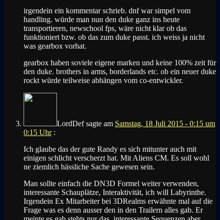
irgendein ein kommentar schrieb. dnf war simpel vom
handling. würde man nun den duke ganz ins heute
transportieren, newschool fps, wäre nicht klar ob das
funktioniert bzw. ob das zum duke passt. ich weiss ja nicht
was gearbox vorhat.
gearbox haben soviele eigene marken und keine 100% zeit für
den duke. brothers in arms, borderlands etc. ob ein neuer duke
rockt würde teilweise abhängen vom co-entwickler.
LordDef
sagte am
Samstag, 18 Juli 2015 - 0:15 um
0:15 Uhr
:
Ich glaube das der gute Randy es sich mitunter auch mit
einigen schlicht verscherzt hat. Mit Aliens CM. Es soll wohl
ne ziemlich hässliche Sache gewesen sein.
Man sollte einfach die DN3D Formel weiter verwenden,
interessante Schauplätze, Interaktivität, ich will Labyrinthe.
Irgendein Ex Mitarbeiter bei 3DRealms erwähnte mal auf die
Frage was es denn ausser den in den Trailern alles gab. Er
meinte es gab stehts nur das, interessante Sequenzen aber