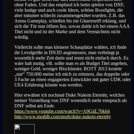
ohne Faden. Und das empfand ich beim spielen von DNF,
viele lustige und auch coole Ideen, schöne Bossfights, die
aber mitunter schlecht zusammengekittet wurden. Z.B. das
Arena Gameplay, schießen bis ein Gitarrenriff erklang, und
sich die Tür nun öffnen lies, sowas dulde ich bei einem AAA
Titel nicht und ist der Marke und dem Vermächtnis nicht
würdig.
Vielleicht sollte man kleinere Schauplätze wählen, ich finde
die Levelgröße in DN3D angemessen, man verbringt ja
wesentlich mehr Zeit darin und rennt nicht einfach durch. Es
wäre halt mutig, vllt. sollte man es als Budget Titel angehen,
weniger Geld, weniger Blockbuster. ROTT 2013 kostete
„nur“ 750.000 meine ich mich zu erinnern, das doppelte oder
3 Fache an einen engagierten Entwickler mit guter UDK oder
UE4 Erfahrung könnte was werden.
Hier erwähne ich nochmal Duke Nukem Eternity, welches
meiner Vorstellung von DNF wesentlich mehr entsprach als
DNF selbst am Ende.
https://www.youtube.com/watch?v=A9GiiL76k64
http://www.moddb.com/mods/duke-nukem-eternity