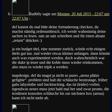
Badb0y
sagte am
Montag, 20 Juli 2015 - 22:07 um
22:07 Uhr
:
def kannst du mal bitte deine formatierung checken, du
machst ständig zeilenumbruch. ich werde wahnsinnig deine
sachen zu lesen. satz an satz schreiben und für einen absatz
„return“ drücken :)
ja ein budget titel, eine nummer zurück, würde echt einigen
titeln gut tun. mal wieder etwas kleiner anfangen. dann könnte
auch was experimentiert werden. doch wahrscheinlich war
die duke ip teuer und die kohle muss wieder reinkommen,
also muss es wieder triple a werden.
mapdesign. def du magst ja nicht so pures „arena plätze
gefighte“. problem sind halt die schläuche heutzutage, früher
gabs labyrinthe und backtracking. das ist (leider) vorbei.
irgendwas neues muss jetzt bald mal her und zwar pronto, die
trostlosen konsolen schläuche bis zur nächsten box (arena)
kann ich nicht mehr ab.