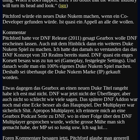
will turn its head and look.“ (
ign
)
Pitchford würde ein neues Duke Nukem machen, wenn ein Co-
Developer gefunden würde. Ist quasi ein Appell an alle die wollen.
Kommentar
Pitchford hatte vor DNF Release (2011) gesagt Gearbox wolle DNF
erscheinen lassen. Auch mit dem Hinblick dann ein weiteres Duke
Nukem Spiel zu machen. Ich hatte das damals so verstanden das das
DNF Konzept von 3D Realms bereits stand. DNF quasi ein enges
Korsett besass was zu tun sei (Gameplay, festgelegte Settings). Und
danach wolle man ein 100% eigenes Duke Nukem Spiel machen.
Deshalb sei überhaupt die Duke Nukem Marke (IP) gekauft
worden.
Etwas dagegen das Gearbox an einen neuen Duke Titel rangeht
habe ich erst mal nicht. DNF war jetzt nicht der Überflieger, aber
auch nicht so schlecht wie viele sagen. Das spätere DNF Addon war
noch mal eine Ecke besser als das Hauptspiel. Der Multiplayer war
sicherlich Shit. Apropos Multiplayer, ich erinnere mich an eine
Gearbox Podcast Serie zu DNF, wo in einer Folge über den DNF
Multiplayer gesprochen wurde, welche grosse Mühe man sich
gemacht habe, der MP sei so lustig usw. Ich sag lol…
Foren Kommentare besagen jetzt, Pitchford glaube man generell