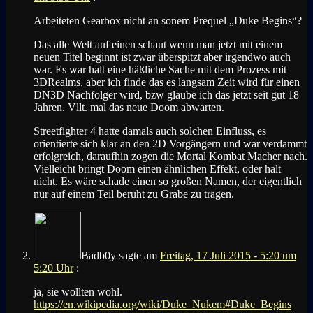
Arbeiteten Gearbox nicht an sonem Prequel „Duke Begins“?
Das alle Welt auf einen schaut wenn man jetzt mit einem
neuen Titel beginnt ist zwar überspitzt aber irgendwo auch
war. Es war halt eine häßliche Sache mit dem Prozess mit
3DRealms, aber ich finde das es langsam Zeit wird für einen
DN3D Nachfolger wird, bzw glaube ich das jetzt seit gut 18
Jahren. Vllt. mal das neue Doom abwarten.
Streetfighter 4 hatte damals auch solchen Einfluss, es
orientierte sich klar an den 2D Vorgängern und war verdammt
erfolgreich, daraufhin zogen die Mortal Kombat Macher nach.
Vielleicht bringt Doom einen ähnlichen Effekt, oder halt
nicht. Es wäre schade einen so großen Namen, der eigentlich
nur auf einem Teil beruht zu Grabe zu tragen.
Badb0y
sagte am
Freitag, 17 Juli 2015 - 5:20 um
5:20 Uhr
:
ja, sie wollten wohl.
https://en.wikipedia.org/wiki/Duke_Nukem#Duke_Begins