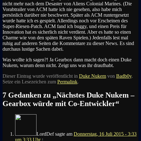
nicht mehr nach dem Desaster von Aliens Colonial Marines. (Die
Vorabtrailer von ACM hatte ich nie gesehen, also habe mich
persönlich darüber nie beschwert. Später als ACM runtergesetzt
wurde hatte ich es gespielt. Allerdings noch vor Erscheinen des
Super-Riesen-Patch. ACM fand ich buggy, und einen Preis für
Innovation hat es sicherlich nicht verdient. Aber es hatte so einen
Charme wie von den späten Raven Spielen.) Jedenfalls lest mal
ruhig auf anderen Seiten die Kommentare zu dieser News. Es sind
durchaus lustige Sachen dabei.
Was wollte ich sagen?! Ja Gearbox dann macht doch einen Duke
Nukem, warum denn nicht. Zeigt uns was ihr draufhabt.
Dieser Eintrag wurde veröffentlicht in
Duke Nukem
von
Badb0y
.
Setze ein Lesezeichen zum
Permalink
.
7 Gedanken zu „
Nächstes Duke Nukem –
Gearbox würde mit Co-Entwickler
“
LordDef
sagte am
Donnerstag, 16 Juli 2015 - 3:33
um 3:33 Uhr
: