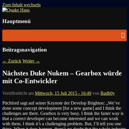
Zum Inhalt wechseln
News zu Quake, Doom, FPS, Arcade
Quake Haus
Hauptmenü
Beitragsnavigation
←
Zurück
Weiter
→
Nächstes Duke Nukem – Gearbox würde
mit Co-Entwickler
Veröffentlicht am
Mittwoch, 15 Juli 2015 - 16:49
von
Badb0y
Pitchford sagt auf seiner Keynote der Develop Brighton: „We’ve
done some concept development [for a new game] and I think the
challenges are there. Gearbox is very busy. I think the faster way is
that a correct developer can become interested and we can work
with them. I think it’s a challenging problem. But, I’ll tell you one
thing. When it does happen, there’s no doubt that the whole industry