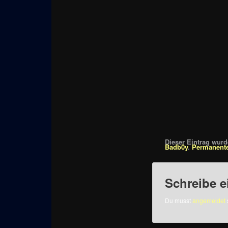
Dieser Eintrag wurde
Badb0y
.
Permanente
Schreibe 
Du musst
angemeldet