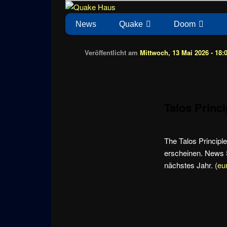
Zum
News zu Quake, Doom, FPS, Arcade
Quake Haus
Inhalt
Hauptmenü
News
Quake
Doom
wechseln
Veröffentlicht am
Mittwoch, 13 Mai 2026 - 18:
Talos Princ
The Talos Principle 
erscheinen. News S
nächstes Jahr.
(
eu