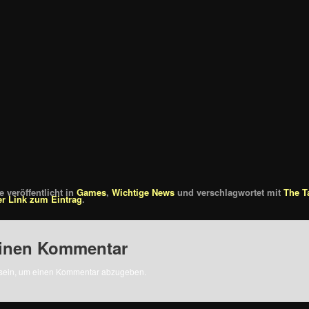
 veröffentlicht in
Games
,
Wichtige News
und verschlagwortet mit
The T
r Link zum Eintrag
.
einen Kommentar
sein, um einen Kommentar abzugeben.