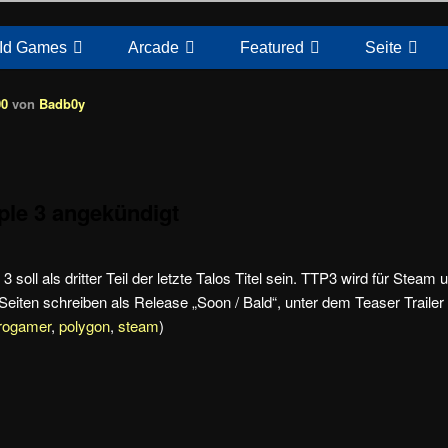
Id Games
Arcade
Featured
Seite
00
von
Badb0y
iple 3 angekündigt
3 soll als dritter Teil der letzte Talos Titel sein. TTP3 wird für Steam
eiten schreiben als Release „Soon / Bald“, unter dem Teaser Trailer 
rogamer
,
polygon
,
steam
)