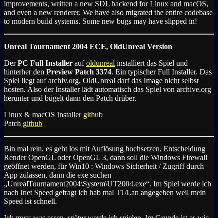
improvements, written a new SDL backend for Linux and macOS,
and even a new renderer. We have also migrated the entire codebase
to modern build systems. Some new bugs may have slipped in!
Unreal Tournament 2004 ECE, OldUnreal Version
Der
PC Full Installer
auf
oldunreal
installiert das Spiel und
hinterher den
Preview Patch 3374
. Ein typischer Full Installer. Das
Spiel liegt auf archiv.org, OldUnreal darf das Image nicht selbst
hosten. Also der Installer lädt automatisch das Spiel von archive.org
herunter und bügelt dann den Patch drüber.
Linux & macOS Installer
github
Patch
github
Bin mal rein, es geht los mit Auflösung hochsetzen, Entscheidung
Render OpenGL oder OpenGL 3, dann soll die Windows Firewall
geöffnet werden, für Win10 : Windows Sicherheit / Zugriff durch
App zulassen, dann die exe suchen
„UnrealTournament2004\System\UT2004.exe“. Im Spiel werde ich
nach Inet Speed gefragt ich hab mal T1/Lan angegeben weil mein
Speed ist schnell.
Ich muss was essen, später werde ich spielen. Im Grunde ist es wie