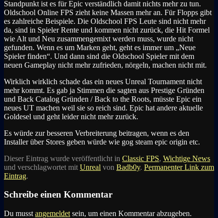
Standpunkt ist es für Epic verständlich damit nichts mehr zu tun.
Oldschool Online FPS zieht keine Massen mehr an. Für Flopps gibt
es zahlreiche Beispiele. Die Oldschool FPS Leute sind nicht mehr
da, sind in Spieler Rente und kommen nicht zurück, die Hit Formel
wie Alt und Neu zusammengemixt werden muss, wurde nicht
gefunden. Wenn es um Marken geht, geht es immer um „Neue
Spieler finden“. Und dann sind die Oldschool Spieler mit dem
neuen Gameplay nicht mehr zufrieden, nörgeln, machen nicht mit.
Wirklich wirklich schade das ein neues Unreal Tournament nicht
mehr kommt. Es gab ja Stimmen die sagten aus Prestige Gründen
und Back Catalog Gründen / Back to the Roots, müsste Epic ein
neues UT machen weil sie so reich sind. Epic hat andere aktuelle
Goldesel und geht leider nicht mehr zurück.
Es würde zur besseren Verbreiterung beitragen, wenn es den
Installer über Stores geben würde wie gog steam epic origin etc.
Dieser Eintrag wurde veröffentlicht in
Classic FPS
,
Wichtige News
und verschlagwortet mit
Unreal
von
Badb0y
.
Permanenter Link zum
Eintrag
.
Schreibe einen Kommentar
Du musst
angemeldet
sein, um einen Kommentar abzugeben.