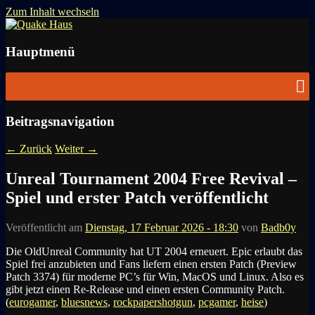
Zum Inhalt wechseln
News zu Quake, Doom, FPS, Arcade
Quake Haus
Hauptmenü
Beitragsnavigation
←
Zurück
Weiter
→
Unreal Tournament 2004 Free Revival –
Spiel und erster Patch veröffentlicht
Veröffentlicht am
Dienstag, 17 Februar 2026 - 18:30
von
Badb0y
Die OldUnreal Community hat UT 2004 erneuert. Epic erlaubt das
Spiel frei anzubieten und Fans liefern einen ersten Patch (Preview
Patch 3374) für moderne PC’s für Win, MacOS und Linux. Also es
gibt jetzt einen Re-Release und einen ersten Community Patch.
(
eurogamer
,
bluesnews
,
rockpapershotgun
,
pcgamer
,
heise
)