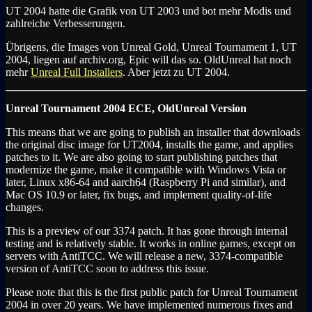
UT 2004 hatte die Grafik von UT 2003 und bot mehr Modis und
zahlreiche Verbesserungen.
Übrigens, die Images von Unreal Gold, Unreal Tournament 1, UT
2004, liegen auf archiv.org, Epic will das so. OldUnreal hat noch
mehr
Unreal Full Installers
. Aber jetzt zu UT 2004.
Unreal Tournament 2004 ECE, OldUnreal Version
This means that we are going to publish an installer that downloads
the original disc image for UT2004, installs the game, and applies
patches to it. We are also going to start publishing patches that
modernize the game, make it compatible with Windows Vista or
later, Linux x86-64 and aarch64 (Raspberry Pi and similar), and
Mac OS 10.9 or later, fix bugs, and implement quality-of-life
changes.
This is a preview of our 3374 patch. It has gone through internal
testing and is relatively stable. It works in online games, except on
servers with AntiTCC. We will release a new, 3374-compatible
version of AntiTCC soon to address this issue.
Please note that this is the first public patch for Unreal Tournament
2004 in over 20 years. We have implemented numerous fixes and