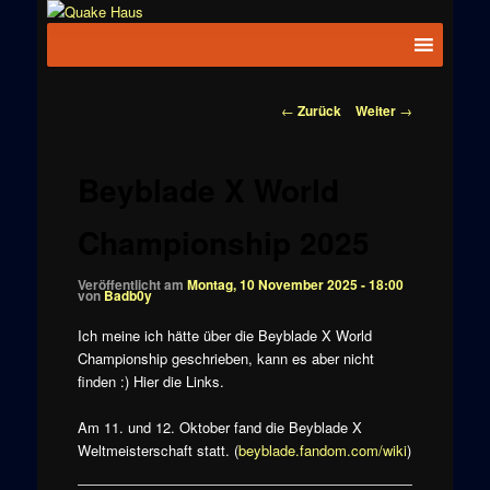
Zum
News zu
Inhalt
Hauptmenü
Quake
Quake,
wechseln
Doom, FPS,
Haus
Arcade
Beitragsnavigation
←
Zurück
Weiter
→
Beyblade X World
Championship 2025
Veröffentlicht am
Montag, 10 November 2025 - 18:00
von
Badb0y
Ich meine ich hätte über die Beyblade X World
Championship geschrieben, kann es aber nicht
finden :) Hier die Links.
Am 11. und 12. Oktober fand die Beyblade X
Weltmeisterschaft statt. (
beyblade.fandom.com/wiki
)