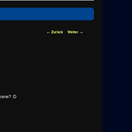
Beitragsnavigation
←
Zurück
Weiter
→
Szene? :D