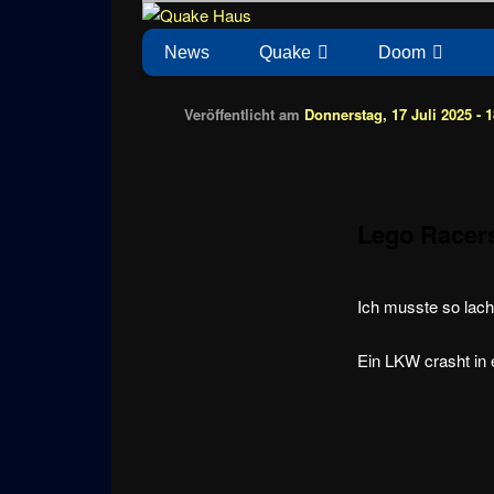
Zum
News zu Quake, Doom, FPS, Arcade
Quake Haus
Inhalt
Hauptmenü
News
Quake
Doom
wechseln
Veröffentlicht am
Donnerstag, 17 Juli 2025 - 1
Lego Racer
Ich musste so lach
Ein LKW crasht in