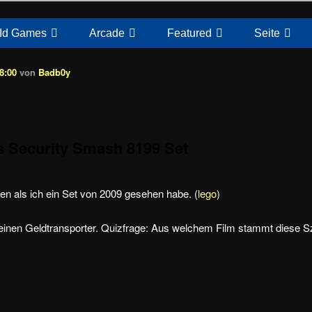
Id Games
Arcade
Featured
Seite
8:00
von
Badb0y
s Security Smash 8199 Set
en als ich ein Set von 2009 gesehen habe. (
lego
)
 einen Geldtransporter. Quizfrage: Aus welchem Film stammt diese 