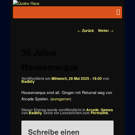
Zum
News zu
Inhalt
Hauptmenü
Quake
Quake,
wechseln
Doom, FPS,
Haus
Arcade
Beitragsnavigation
←
Zurück
Weiter
→
30 Jahre
Housemarque
Veröffentlicht am
Mittwoch, 28 Mai 2025 - 18:00
von
Badb0y
Housemarque sind alt. Gingen mit Returnal weg von
Arcade Spielen. (
eurogamer
)
Dieser Eintrag wurde veröffentlicht in
Arcade
,
Games
von
Badb0y
. Setze ein Lesezeichen zum
Permalink
.
Schreibe einen