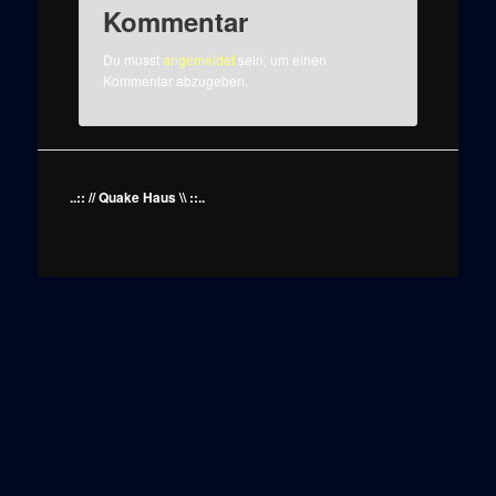
Kommentar
Du musst
angemeldet
sein, um einen
Kommentar abzugeben.
..:: // Quake Haus \\ ::..