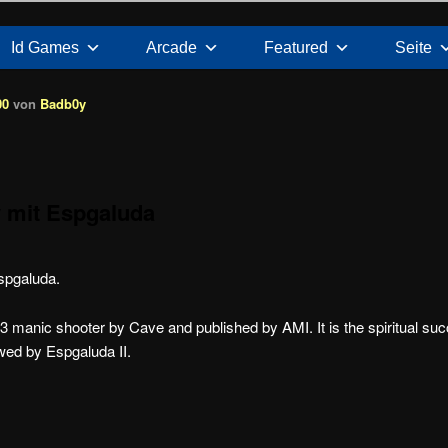
Id Games
Arcade
Featured
Seite
00
von
Badb0y
 mit Espgaluda
spgaluda.
3 manic shooter by Cave and published by AMI. It is the spiritual s
owed by Espgaluda II.