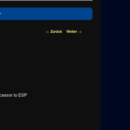
Beitragsnavigation
←
Zurück
Weiter
→
uccessor to ESP