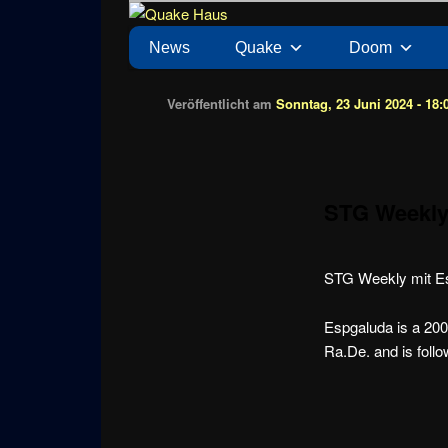
Zum
News zu Quake, Doom, FPS, Arcade
Quake Haus
Inhalt
Hauptmenü
News
Quake
Doom
wechseln
Veröffentlicht am
Sonntag, 23 Juni 2024 - 18:
STG Weekly
STG Weekly mit E
Espgaluda is a 200
Ra.De. and is foll