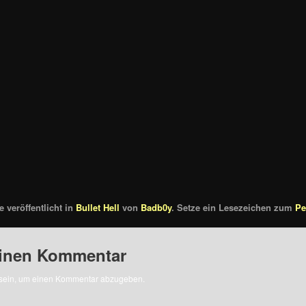
 veröffentlicht in
Bullet Hell
von
Badb0y
. Setze ein Lesezeichen zum
Pe
einen Kommentar
sein, um einen Kommentar abzugeben.