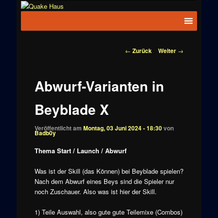
Zum
News zu
Inhalt
Hauptmenü
Quake
Quake,
wechseln
Doom, FPS,
Haus
Arcade
Beitragsnavigation
←
Zurück
Weiter
→
Abwurf-Varianten in
Beyblade X
Veröffentlicht am
Montag, 03 Juni 2024 - 18:30
von
Badb0y
Thema Start / Launch / Abwurf
Was ist der Skill (das Können) bei Beyblade spielen?
Nach dem Abwurf eines Beys sind die Spieler nur
noch Zuschauer. Also was ist hier der Skill.
1) Teile Auswahl, also gute gute Teilemixe (Combos)