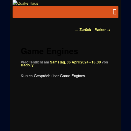
Zum
News zu
Inhalt
Hauptmenü
Quake
Quake,
wechseln
Doom, FPS,
Haus
Arcade
Beitragsnavigation
←
Zurück
Weiter
→
Game Engines
Veröffentlicht am
Samstag, 06 April 2024 - 18:30
von
Badb0y
Kurzes Gespräch über Game Engines.