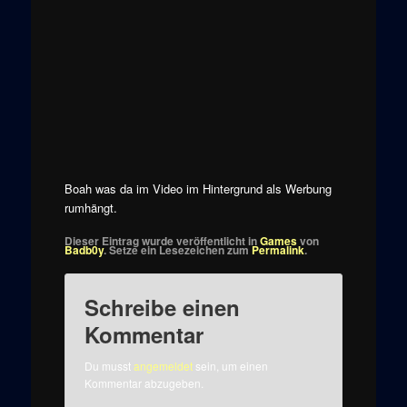
Boah was da im Video im Hintergrund als Werbung
rumhängt.
Dieser Eintrag wurde veröffentlicht in
Games
von
Badb0y
. Setze ein Lesezeichen zum
Permalink
.
Schreibe einen
Kommentar
Du musst
angemeldet
sein, um einen
Kommentar abzugeben.