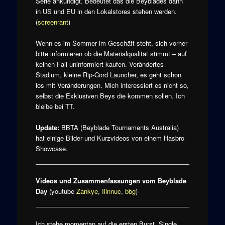
Serie ankündigt. Bedeutet das die Beyblades dann
in US und EU in den Lokalstores stehen werden.
(
screenrant
)
Wenn es im Sommer im Geschäft steht, sich vorher
bitte informieren ob die Materialqualität stimmt – auf
keinen Fall uninformiert kaufen. Verändertes
Stadium, kleine Rip-Cord Launcher, es geht schon
los mit Veränderungen. Mich interessiert es nicht so,
selbst die Exklusiven Beys die kommen sollen. Ich
bleibe bei TT.
Update:
BBTA (Beyblade Tournaments Australia)
hat einige Bilder und Kurzvideos von einem Hasbro
Showcase.
Videos und Zusammenfassungen vom Beyblade
Day
(youtube
Zankye
,
Ilinnuc
,
bbg
)
Ich stehe momentan auf die ersten Burst, Single