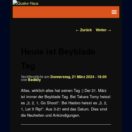
Zum
News zu
Inhalt
Hauptmenü
Quake
Quake,
wechseln
Doom, FPS,
Haus
Arcade
Beitragsnavigation
←
Zurück
Weiter
→
Heute ist Beyblade
Tag
Veröffentlicht am
Donnerstag, 21 März 2024 - 18:00
von
Badb0y
Alles, wirklich alles hat seinen Tag :) Der 21. März
ist immer der Beyblade Tag. Bei Takara Tomy heisst
es „3, 2, 1, Go Shoot!“. Bei Hasbro heisst es „3, 2,
1, Let It Rip!“. Aus 3-21 wird das Datum. Dies sind
die Neuheiten und Ankündigungen.