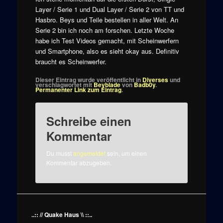
Layer / Serie 1 und Dual Layer / Serie 2 von TT und
Hasbro. Beys und Teile bestellen in aller Welt. An
Serie 2 bin ich noch am forschen. Letzte Woche
habe ich Test Videos gemacht, mit Scheinwerfern
und Smartphone, also es sieht okay aus. Definitiv
braucht es Scheinwerfer.
Dieser Eintrag wurde veröffentlicht in
Diverses
und
verschlagwortet mit
Beyblade
von
Badb0y
.
Permanenter Link zum Eintrag
.
Schreibe einen
Kommentar
Du musst
angemeldet
sein, um einen
Kommentar abzugeben.
..:: // Quake Haus \\ ::..