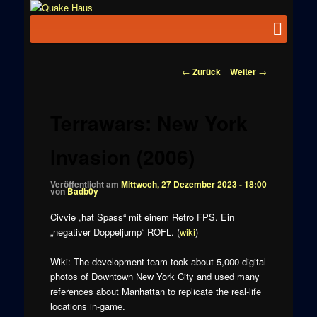
Zum
News zu
Inhalt
Hauptmenü
Quake
Quake,
wechseln
Doom, FPS,
Haus
Arcade
Beitragsnavigation
←
Zurück
Weiter
→
Terrawars: New York
Invasion (2006)
Veröffentlicht am
Mittwoch, 27 Dezember 2023 - 18:00
von
Badb0y
Civvie „hat Spass“ mit einem Retro FPS. Ein
„negativer Doppeljump“ ROFL. (
wiki
)
Wiki: The development team took about 5,000 digital
photos of Downtown New York City and used many
references about Manhattan to replicate the real-life
locations in-game.