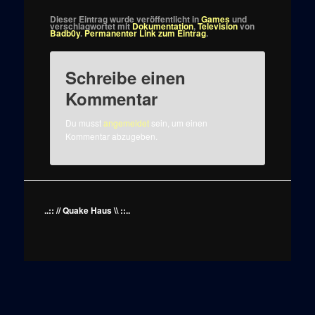
Dieser Eintrag wurde veröffentlicht in
Games
und
verschlagwortet mit
Dokumentation
,
Television
von
Badb0y
.
Permanenter Link zum Eintrag
.
Schreibe einen
Kommentar
Du musst
angemeldet
sein, um einen
Kommentar abzugeben.
..:: // Quake Haus \\ ::..