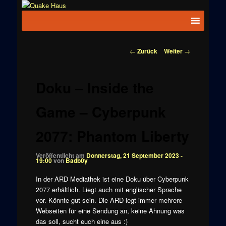
Zum
News zu
Inhalt
Hauptmenü
Quake
Quake,
wechseln
Doom, FPS,
Haus
Arcade
Beitragsnavigation
←
Zurück
Weiter
→
Doku – Inside the
Game – Cyberpunk
2077: Phantom Liberty
Veröffentlicht am
Donnerstag, 21 September 2023 -
19:00
von
Badb0y
In der ARD Mediathek ist eine Doku über Cyberpunk
2077 erhältlich. Liegt auch mit englischer Sprache
vor. Könnte gut sein. Die ARD legt immer mehrere
Webseiten für eine Sendung an, keine Ahnung was
das soll, sucht euch eine aus :)