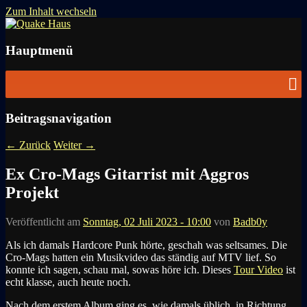
Zum Inhalt wechseln
News zu Quake, Doom, FPS, Arcade
Quake Haus
Hauptmenü
Beitragsnavigation
←
Zurück
Weiter
→
Ex Cro-Mags Gitarrist mit Aggros
Projekt
Veröffentlicht am
Sonntag, 02 Juli 2023 - 10:00
von
Badb0y
Als ich damals Hardcore Punk hörte, geschah was seltsames. Die
Cro-Mags hatten ein Musikvideo das ständig auf MTV lief. So
konnte ich sagen, schau mal, sowas höre ich. Dieses
Tour Video
ist
echt klasse, auch heute noch.
Nach dem erstem Album ging es, wie damals üblich, in Richtung