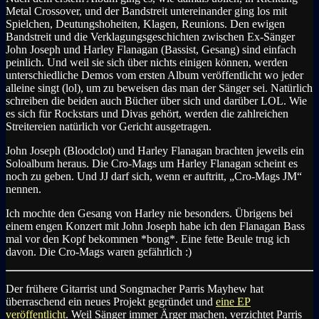
Metal Crossover, und der Bandstreit untereinander ging los mit
Spielchen, Deutungshoheiten, Klagen, Reunions. Den ewigen
Bandstreit und die Verklagungsgeschichten zwischen Ex-Sänger
John Joseph und Harley Flanagan (Bassist, Gesang) sind einfach
peinlich. Und weil sie sich über nichts einigen können, werden
unterschiedliche Demos vom ersten Album veröffentlicht wo jeder
alleine singt (lol), um zu beweisen das man der Sänger sei. Natürlich
schreiben die beiden auch Bücher über sich und darüber LOL. Wie
es sich für Rockstars und Divas gehört, werden die zahlreichen
Streitereien natürlich vor Gericht ausgetragen.
John Joseph (Bloodclot) und Harley Flanagan brachten jeweils ein
Soloalbum heraus. Die Cro-Mags um Harley Flanagan scheint es
noch zu geben. Und JJ darf sich, wenn er auftritt, „Cro-Mags JM“
nennen.
Ich mochte den Gesang von Harley nie besonders. Übrigens bei
einem engen Konzert mit John Joseph habe ich den Flanagan Bass
mal vor den Kopf bekommen *bong*. Eine fette Beule trug ich
davon. Die Cro-Mags waren gefährlich :)
Der frühere Gitarrist und Songmacher Parris Mayhew hat
überraschend ein neues Projekt gegründet und
eine EP
veröffentlicht
. Weil Sänger immer Ärger machen, verzichtet Parris