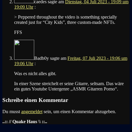
caedes
sagte am
Dienstag, 04 Juli 2023 - 19:09 um
19:09 Uhr
:
> Peppered throughout the video is something specially
created just for “City Kids”, three custom-made NFTs.
FFS
Badb0y
sagte am
Freitag, 07 Juli 2023 - 19:06 um
19:06 Uhr
:
Was es nicht alles gibt.
In einer Szene streichelt er seine Gitarre, seltsam. Das wäre
ein gutes Youtube Untergenre „ASMR Gitarren Porno“.
Schreibe einen Kommentar
Du musst
angemeldet
sein, um einen Kommentar abzugeben.
..:: // Quake Haus \\ ::..