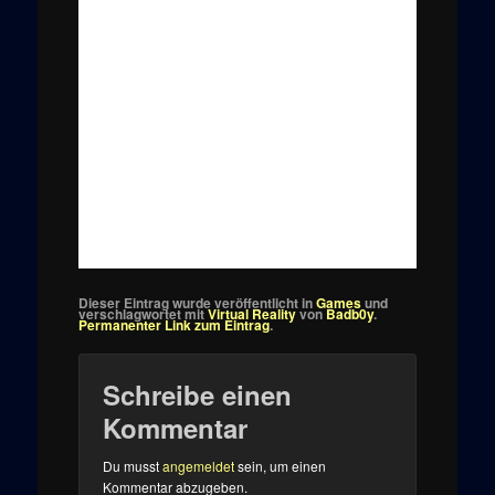
Dieser Eintrag wurde veröffentlicht in
Games
und
verschlagwortet mit
Virtual Reality
von
Badb0y
.
Permanenter Link zum Eintrag
.
Schreibe einen
Kommentar
Du musst
angemeldet
sein, um einen
Kommentar abzugeben.