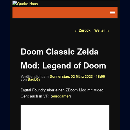
Zum
News zu
Inhalt
Hauptmenü
Quake
Quake,
wechseln
Doom, FPS,
Haus
Arcade
Beitragsnavigation
←
Zurück
Weiter
→
Doom Classic Zelda
Mod: Legend of Doom
Veröffentlicht am
Donnerstag, 02 März 2023 - 18:00
von
Badb0y
Digital Foundry über einen ZDoom Mod mit Video.
Geht auch in VR. (
eurogamer
)