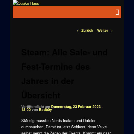
Zum
News zu
Inhalt
Hauptmenü
Quake
Quake,
wechseln
Doom, FPS,
Haus
Arcade
Beitragsnavigation
←
Zurück
Weiter
→
Steam: Alle Sale- und
Fest-Termine des
Jahres in der
Übersicht
Veröffentlicht am
Donnerstag, 23 Februar 2023 -
18:00
von
Badb0y
Ständig mussten Nerds leaken und Dateien
durchsuchen. Damit ist jetzt Schluss, denn Valve
selbst nennt die Zeiten der Events. Kommt ein paar