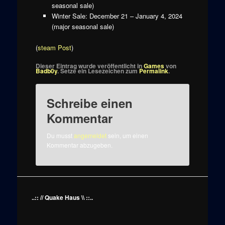
seasonal sale)
Winter Sale: December 21 – January 4, 2024
(major seasonal sale)
(
steam Post
)
Dieser Eintrag wurde veröffentlicht in
Games
von
Badb0y
. Setze ein Lesezeichen zum
Permalink
.
Schreibe einen
Kommentar
Du musst
angemeldet
sein, um einen
Kommentar abzugeben.
..:: // Quake Haus \\ ::..