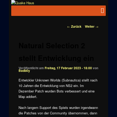
Zum
News zu
Inhalt
Hauptmenü
Quake
Quake,
wechseln
Doom, FPS,
Haus
Arcade
Beitragsnavigation
←
Zurück
Weiter
→
Natural Selection 2
stellt Entwicklung ein
Veröffentlicht am
Freitag, 17 Februar 2023 - 18:00
von
Badb0y
Entwickler Unknown Worlds (Subnautica) stellt nach
10 Jahren die Entwicklung von NS2 ein. Im
Dezember Patch wurden Bots verbessert und eine
Map addiert.
Nach langem Support des Spiels wurden irgendwann
die Patches von der Community übernommen, dann