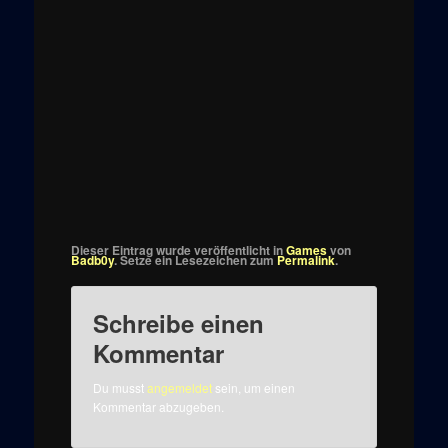
Dieser Eintrag wurde veröffentlicht in
Games
von
Badb0y
. Setze ein Lesezeichen zum
Permalink
.
Schreibe einen
Kommentar
Du musst
angemeldet
sein, um einen
Kommentar abzugeben.