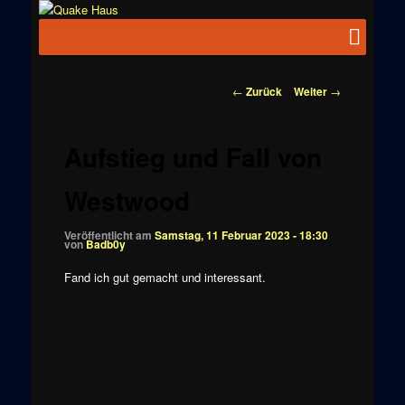
Zum
News zu
Inhalt
Hauptmenü
Quake
Quake,
wechseln
Doom, FPS,
Haus
Arcade
Beitragsnavigation
←
Zurück
Weiter
→
Aufstieg und Fall von
Westwood
Veröffentlicht am
Samstag, 11 Februar 2023 - 18:30
von
Badb0y
Fand ich gut gemacht und interessant.