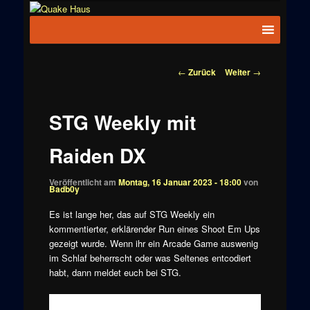
Zum
News zu
Inhalt
Hauptmenü
Quake
Quake,
wechseln
Doom, FPS,
Haus
Arcade
Beitragsnavigation
←
Zurück
Weiter
→
STG Weekly mit
Raiden DX
Veröffentlicht am
Montag, 16 Januar 2023 - 18:00
von
Badb0y
Es ist lange her, das auf STG Weekly ein
kommentierter, erklärender Run eines Shoot Em Ups
gezeigt wurde. Wenn ihr ein Arcade Game auswenig
im Schlaf beherrscht oder was Seltenes entcodiert
habt, dann meldet euch bei STG.