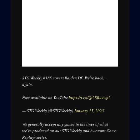
STG Weekly #185 covers Raiden DX. We're back….
again.
Now available on YouTube.
https://t.co/Qt28Ruvwp2
— STG Weekly (@STGWeekly)
January 15, 2023
We generally accept any games in the lines of what
we've produced on our STG Weekly and Awesome Game
Replays series.