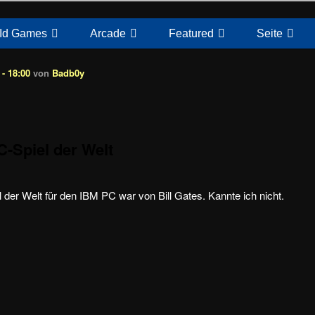
Id Games
Arcade
Featured
Seite
- 18:00
von
Badb0y
C-Spiel der Welt
 der Welt für den IBM PC war von Bill Gates. Kannte ich nicht.