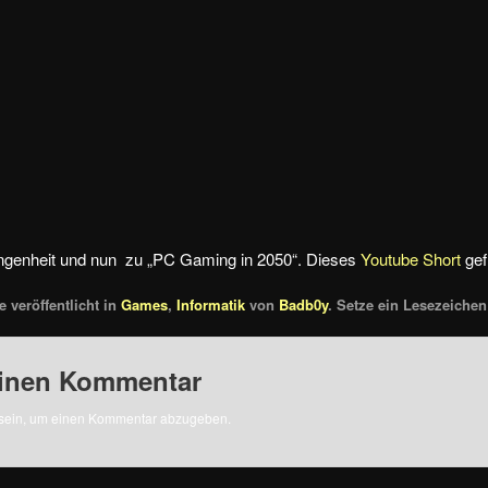
ngenheit und nun zu „PC Gaming in 2050“. Dieses
Youtube Short
gefi
 veröffentlicht in
Games
,
Informatik
von
Badb0y
. Setze ein Lesezeich
einen Kommentar
sein, um einen Kommentar abzugeben.