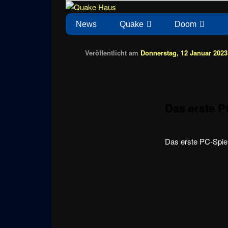
Zum
News zu Quake, Doom, FPS, Arcade
Quake Haus
Inhalt
Hauptmenü
News
Quake
Doom
wechseln
Veröffentlicht am
Donnerstag, 12 Januar 2023 
Das erste P
Das erste PC-Spiel