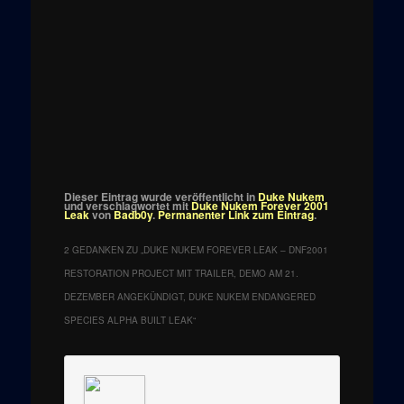
Dieser Eintrag wurde veröffentlicht in
Duke Nukem
und verschlagwortet mit
Duke Nukem Forever 2001
Leak
von
Badb0y
.
Permanenter Link zum Eintrag
.
2 GEDANKEN ZU „
DUKE NUKEM FOREVER LEAK – DNF2001
RESTORATION PROJECT MIT TRAILER, DEMO AM 21.
DEZEMBER ANGEKÜNDIGT, DUKE NUKEM ENDANGERED
SPECIES ALPHA BUILT LEAK
“