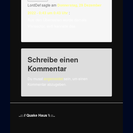
LordDef
sagte am
Donnerstag, 29 Dezember
2022 - 0:43 um 0:43 Uhr
:
Aus den Überresten wurde damals
Vivisector, evtl kennste das.
Schreibe einen
Kommentar
Du musst
angemeldet
sein, um einen
Kommentar abzugeben.
..:: // Quake Haus \\ ::..