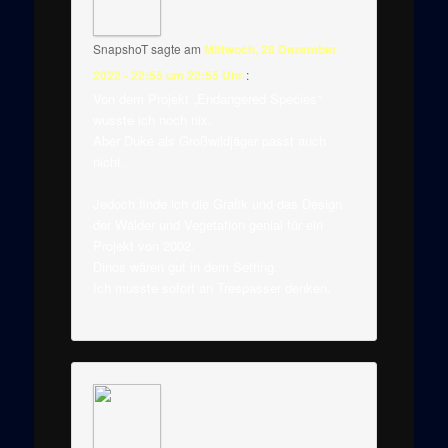
SnapshoT
sagte am
Mittwoch, 28 Dezember
2022 - 22:55 um 22:55 Uhr
:
Von dem Projekt „Endangered Species“
wusste ich noch nix.
Aber Duke als Großwildjäger passt auch
nicht.
Jedoch finde ich die Grafik und das Design
der Wälder und Vegetation genial für ein
Projekt von 2002.
Dinos wären gut in dem Setting.
Ich musste sofort an Trespasser denken.