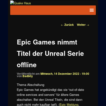
Zum
News zu
Inhalt
Hauptmenü
Quake
Quake,
wechseln
Doom, FPS,
Haus
Arcade
Beitragsnavigation
←
Zurück
Weiter
→
Epic Games nimmt
Titel der Unreal Serie
offline
Veröffentlicht am
Mittwoch, 14 Dezember 2022 - 19:00
von
Badb0y
Thema Abschaltung
Epic Games hat angekündigt das sie “out-of-date
online services and servers” für ältere Games
abschalten. Bei den Unreal Titeln, die sind dann
auch nicht mehr kaufbar (wtf). (
Epic Meldung
,