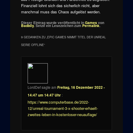
Finanziell lohnt sich das sicherlich nicht, aber
manchmal muss das Chaos aufgelöst werden.
Dieser Eintrag wurde veröffentlicht in
Games
von
Badb0y
. Setze ein Lesezeichen zum
Permalink
.
9 GEDANKEN ZU „
EPIC GAMES NIMMT TITEL DER UNREAL
SERIE OFFLINE
“
LordDef
sagte am
Freitag, 16 Dezember 2022 -
14:47 um 14:47 Uhr
:
https://www.computerbase.de/2022-
12/unreal-tournament-3-x-shooter-erhaelt-
zweites-leben-in-kostenloser-neuauflage/