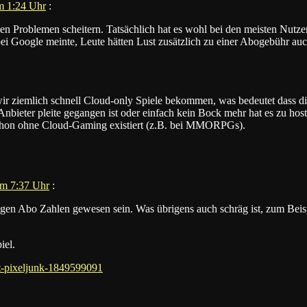
m 1:24 Uhr
:
 Problemen scheitern. Tatsächlich hat es wohl bei den meisten Nutzern
bei Google meinte, Leute hätten Lust zusätzlich zu einer Abogebühr auch
 ziemlich schnell Cloud-only Spiele bekommen, was bedeutet dass diese
nbieter pleite gegangen ist oder einfach kein Bock mehr hat es zu host
schon ohne Cloud-Gaming existiert (z.B. bei MMORPGs).
um 7:37 Uhr
:
n Abo Zahlen gewesen sein. Was übrigens auch schräg ist, zum Beispiel
iel.
lt-pixeljunk-1849599091