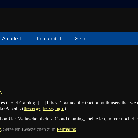
Arcade
Featured
Seite
y
s Cloud Gaming. […] It hasn’t gained the traction with users that we 
Abo Anzahl. (
theverge
,
heise
,
-ign-
)
 schon klar. Wahrscheinlich ist Cloud Gaming, meine ich, immer noch di
y
. Setze ein Lesezeichen zum
Permalink
.