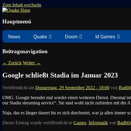
Zum Inhalt wechseln
News zu Quake, Doom, FPS, Arcade
Quake Haus
Hauptmenü
News
Quake
Doom
Id Games
Beitragsnavigation
←
Zurück
Weiter
→
Google schließt Stadia im Januar 2023
Veröffentlicht am
Donnerstag, 29 September 2022 - 18:00
von
Badb0
OMG. Google beendet mal wieder einen weiteren Dienst. Diesmal ist e
our Stadia streaming service“. Sie sind wohl nicht zufrieden mit der 
Naja, das es länger dauert bis es sich durchsetzt, war ja allen immer
Dieser Eintrag wurde veröffentlicht in
Games
,
Informatik
von
Badb0