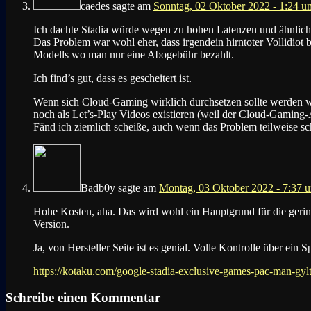
caedes
sagte am
Sonntag, 02 Oktober 2022 - 1:24 u
Ich dachte Stadia würde wegen zu hohen Latenzen und ähnlichen
Das Problem war wohl eher, dass irgendein hirntoter Vollidiot 
Modells wo man nur eine Abogebühr bezahlt.
Ich find’s gut, dass es gescheitert ist.
Wenn sich Cloud-Gaming wirklich durchsetzen sollte werden wir
noch als Let’s-Play Videos existieren (weil der Cloud-Gaming-A
Fänd ich ziemlich scheiße, auch wenn das Problem teilweise 
Badb0y
sagte am
Montag, 03 Oktober 2022 - 7:37 
Hohe Kosten, aha. Das wird wohl ein Hauptgrund für die geringe
Version.
Ja, von Hersteller Seite ist es genial. Volle Kontrolle über ein Sp
https://kotaku.com/google-stadia-exclusive-games-pac-man-gy
Schreibe einen Kommentar