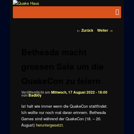
Zum
News zu
Inhalt
Hauptmenü
Quake
Quake,
wechseln
Doom, FPS,
Haus
Arcade
Beitragsnavigation
←
Zurück
Weiter
→
Bethesda macht
grossen Sale um die
QuakeCon zu feiern
Veröffentlicht am
Mittwoch, 17 August 2022 - 18:00
von
Badb0y
Ist halt wie immer wenn die QuakeCon stattfindet.
Ich wollte nur noch mal daran erinnern. Bethesda
Games sind während der QuakeCon (18. – 20.
August)
heruntergesetzt
.