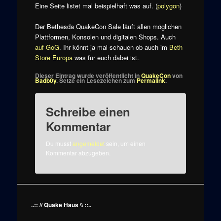
Eine Seite listet mal beispielhaft was auf. (
polygon
)
Der Bethesda QuakeCon Sale läuft allen möglichen
Plattformen, Konsolen und digitalen Shops. Auch
auf GoG
. Ihr könnt ja mal schauen ob auch im
Beth
Store Europa
was für euch dabei ist.
Dieser Eintrag wurde veröffentlicht in
QuakeCon
von
Badb0y
. Setze ein Lesezeichen zum
Permalink
.
Schreibe einen
Kommentar
Du musst
angemeldet
sein, um einen
Kommentar abzugeben.
..:: // Quake Haus \\ ::..