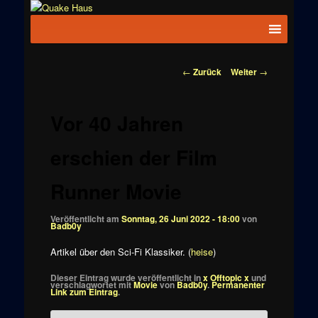
Zum
News zu
Inhalt
Hauptmenü
Quake
Quake,
wechseln
Doom, FPS,
Haus
Arcade
Beitragsnavigation
←
Zurück
Weiter
→
Vor 40 Jahren
erschien der Film
Runner Movie
Veröffentlicht am
Sonntag, 26 Juni 2022 - 18:00
von
Badb0y
Artikel über den Sci-Fi Klassiker. (
heise
)
Dieser Eintrag wurde veröffentlicht in
x Offtopic x
und
verschlagwortet mit
Movie
von
Badb0y
.
Permanenter
Link zum Eintrag
.