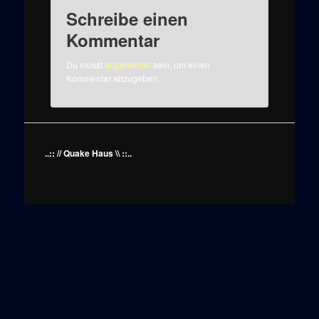
Schreibe einen
Kommentar
Du musst
angemeldet
sein, um einen
Kommentar abzugeben.
..:: // Quake Haus \\ ::..