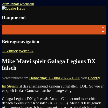
Zum Inhalt wechseln
News zu Quake, Doom, FPS, Arcade
Quake Haus
Hauptmenü
Beitragsnavigation
←
Zurück
Weiter
→
Mike Matei spielt Galaga Legions DX
falsch
Veröffentlicht am
Donnerstag, 16 Juni 2022 - 18:00
von
Badb0y
Im Stream
ist das anscheinend keinem aufgefallen. LOL. So wie er
es spielt ist das Game schnarchend langweilig.
Galaga Legions DX gab es als Arcade Cabinet und es erschien
danach exklusiv für Konsolen (X360, PS3). Meine 360 ist gerade
nicht angeschlossen. Ich erinnere mich das das Spiel nicht viel