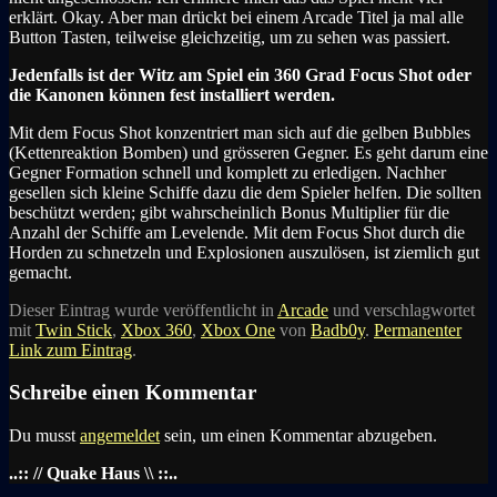
erklärt. Okay. Aber man drückt bei einem Arcade Titel ja mal alle
Button Tasten, teilweise gleichzeitig, um zu sehen was passiert.
Jedenfalls ist der Witz am Spiel ein 360 Grad Focus Shot oder
die Kanonen können fest installiert werden.
Mit dem Focus Shot konzentriert man sich auf die gelben Bubbles
(Kettenreaktion Bomben) und grösseren Gegner. Es geht darum eine
Gegner Formation schnell und komplett zu erledigen. Nachher
gesellen sich kleine Schiffe dazu die dem Spieler helfen. Die sollten
beschützt werden; gibt wahrscheinlich Bonus Multiplier für die
Anzahl der Schiffe am Levelende. Mit dem Focus Shot durch die
Horden zu schnetzeln und Explosionen auszulösen, ist ziemlich gut
gemacht.
Dieser Eintrag wurde veröffentlicht in
Arcade
und verschlagwortet
mit
Twin Stick
,
Xbox 360
,
Xbox One
von
Badb0y
.
Permanenter
Link zum Eintrag
.
Schreibe einen Kommentar
Du musst
angemeldet
sein, um einen Kommentar abzugeben.
..:: // Quake Haus \\ ::..