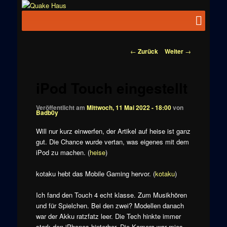
Zum
News zu
Inhalt
Hauptmenü
Quake
Quake,
wechseln
Doom, FPS,
Haus
Arcade
Beitragsnavigation
←
Zurück
Weiter
→
iPod Touch eingestellt
Veröffentlicht am
Mittwoch, 11 Mai 2022 - 18:00
von
Badb0y
Will nur kurz einwerfen, der Artikel auf heise ist ganz
gut. Die Chance wurde vertan, was eigenes mit dem
iPod zu machen. (
heise
)
kotaku hebt das Mobile Gaming hervor. (
kotaku
)
Ich fand den Touch 4 echt klasse. Zum Musikhören
und für Spielchen. Bei den zwei? Modellen danach
war der Akku ratzfatz leer. Die Tech hinkte immer
stark den iPhones hinterher. Die Kamera war mies.