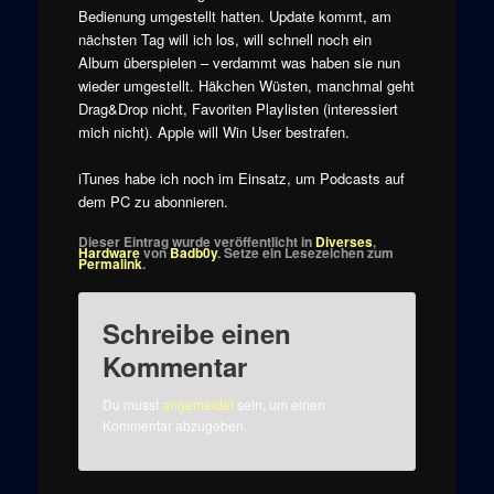
Bedienung umgestellt hatten. Update kommt, am
nächsten Tag will ich los, will schnell noch ein
Album überspielen – verdammt was haben sie nun
wieder umgestellt. Häkchen Wüsten, manchmal geht
Drag&Drop nicht, Favoriten Playlisten (interessiert
mich nicht). Apple will Win User bestrafen.
iTunes habe ich noch im Einsatz, um Podcasts auf
dem PC zu abonnieren.
Dieser Eintrag wurde veröffentlicht in
Diverses
,
Hardware
von
Badb0y
. Setze ein Lesezeichen zum
Permalink
.
Schreibe einen
Kommentar
Du musst
angemeldet
sein, um einen
Kommentar abzugeben.