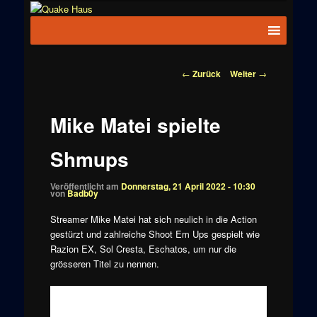
Zum
News zu
Inhalt
Hauptmenü
Quake
Quake,
wechseln
Doom, FPS,
Haus
Arcade
Beitragsnavigation
←
Zurück
Weiter
→
Mike Matei spielte
Shmups
Veröffentlicht am
Donnerstag, 21 April 2022 - 10:30
von
Badb0y
Streamer Mike Matei hat sich neulich in die Action
gestürzt und zahlreiche Shoot Em Ups gespielt wie
Razion EX, Sol Cresta, Eschatos, um nur die
grösseren Titel zu nennen.