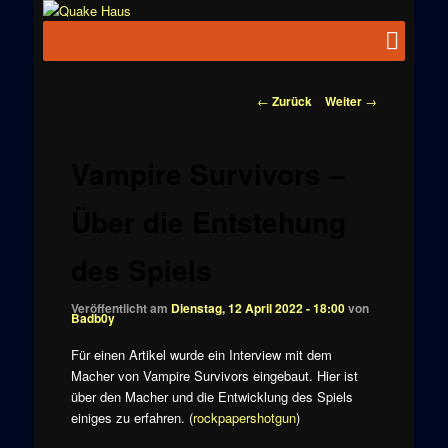
Zum
News zu
Inhalt
Hauptmenü
Quake
Quake,
wechseln
Doom, FPS,
Haus
Arcade
Beitragsnavigation
←
Zurück
Weiter
→
Vampire Survivors –
Über die Entstehung
des Spiels
Veröffentlicht am
Dienstag, 12 April 2022 - 18:00
von
Badb0y
Für einen Artikel wurde ein Interview mit dem
Macher von Vampire Survivors eingebaut. Hier ist
über den Macher und die Entwicklung des Spiels
einiges zu erfahren. (
rockpapershotgun
)