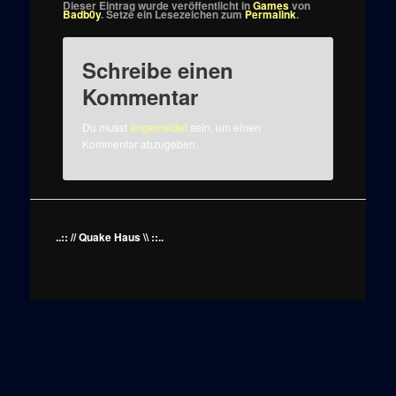
Dieser Eintrag wurde veröffentlicht in
Games
von
Badb0y
. Setze ein Lesezeichen zum
Permalink
.
Schreibe einen
Kommentar
Du musst
angemeldet
sein, um einen
Kommentar abzugeben.
..:: // Quake Haus \\ ::..