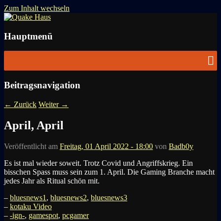
Zum Inhalt wechseln
News zu Quake, Doom, FPS, Arcade
Quake Haus
Hauptmenü
Beitragsnavigation
←
Zurück
Weiter
→
April, April
Veröffentlicht am
Freitag, 01 April 2022 - 18:00
von
Badb0y
Es ist mal wieder soweit. Trotz Covid und Angriffskrieg. Ein
bisschen Spass muss sein zum 1. April. Die Gaming Branche macht
jedes Jahr als Ritual schön mit.
–
bluesnews1
,
bluesnews2
,
bluesnews3
–
kotaku Video
–
-ign-
,
gamespot
,
pcgamer