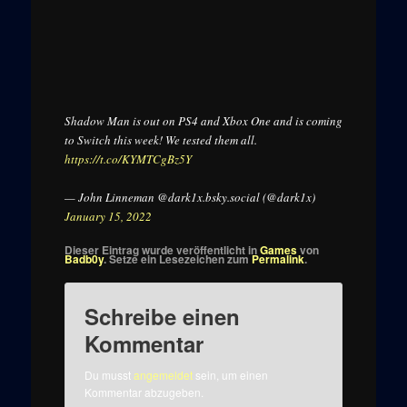
Shadow Man is out on PS4 and Xbox One and is coming
to Switch this week! We tested them all.
https://t.co/KYMTCgBz5Y
— John Linneman @dark1x.bsky.social (@dark1x)
January 15, 2022
Dieser Eintrag wurde veröffentlicht in
Games
von
Badb0y
. Setze ein Lesezeichen zum
Permalink
.
Schreibe einen
Kommentar
Du musst
angemeldet
sein, um einen
Kommentar abzugeben.