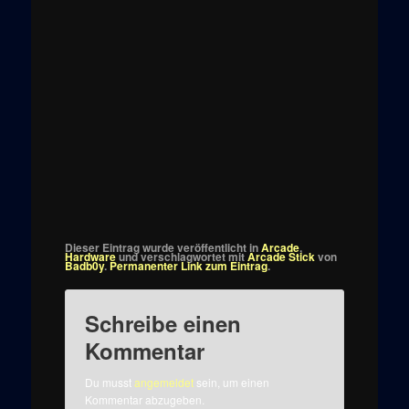
Dieser Eintrag wurde veröffentlicht in
Arcade
,
Hardware
und verschlagwortet mit
Arcade Stick
von
Badb0y
.
Permanenter Link zum Eintrag
.
Schreibe einen
Kommentar
Du musst
angemeldet
sein, um einen
Kommentar abzugeben.