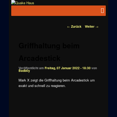
Zum
News zu
Inhalt
Hauptmenü
Quake
Quake,
wechseln
Doom, FPS,
Haus
Arcade
Beitragsnavigation
←
Zurück
Weiter
→
Griffhaltung beim
Arcadestick
Veröffentlicht am
Freitag, 07 Januar 2022 - 18:30
von
Badb0y
Mark X zeigt die Griffhaltung beim Arcadestick um
exakt und schnell zu reagieren.