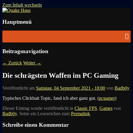
Zum Inhalt wechseln
News zu Quake, Doom, FPS, Arcade
Quake Haus
Hauptmenü
Beitragsnavigation
←
Zurück
Weiter
→
Die schrägsten Waffen im PC Gaming
Veröffentlicht am
Samstag, 04 September 2021 - 18:00
von
Badb0y
Typisches Clickbait Topic, fand ich aber ganz gut. (
pcgamer
)
Dieser Eintrag wurde veröffentlicht in
Classic FPS
,
Games
von
Badb0y
. Setze ein Lesezeichen zum
Permalink
.
Schreibe einen Kommentar