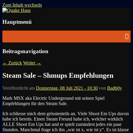
Zum Inhalt wechseln
News zu Quake, Doom, FPS, Arcade
Quake Haus
Hauptmenü
Beitragsnavigation
←
Zurück
Weiter
→
Steam Sale – Shmups Empfehlungen
Veröffentlicht am
Donnerstag, 08 Juli 2021 - 10:30
von
Badb0y
Mark MSX aka Electric Underground mit seinen Spiel
Empfehlungen für den Steam Sale.
Ich schliesse mich dem grösstenteils an. Viele Shoot Em Ups davon
habe ich bereits. Einen Steam Freund habe ich, welcher wirklich
ALLE Shoot Em Ups hat und er spielt zumindest jedes ein paar
Stunden. Manchmal frage ich ihn „wie ist x, wie ist y“. Es ist klasse