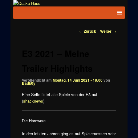
Zum
News zu
Inhalt
Hauptmenü
Quake
Quake,
wechseln
Doom, FPS,
Haus
Arcade
Beitragsnavigation
←
Zurück
Weiter
→
E3 2021 – Meine
Trailer Highlights
Veröffentlicht am
Montag, 14 Juni 2021 - 18:00
von
Badb0y
Eine Seite listet alle Spiele von der E3 auf.
(
shacknews
)
Die Hardware
In den letzten Jahren ging es auf Spielemessen sehr