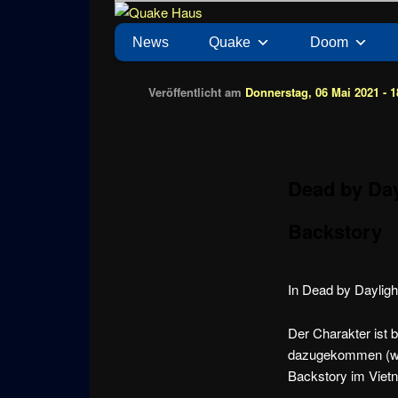
Zum
News zu Quake, Doom, FPS, Arcade
Quake Haus
Inhalt
Hauptmenü
News
Quake
Doom
wechseln
Veröffentlicht am
Donnerstag, 06 Mai 2021 - 1
Dead by Day
Backstory
In Dead by Daylight
Der Charakter ist b
dazugekommen (whic
Backstory im Viet