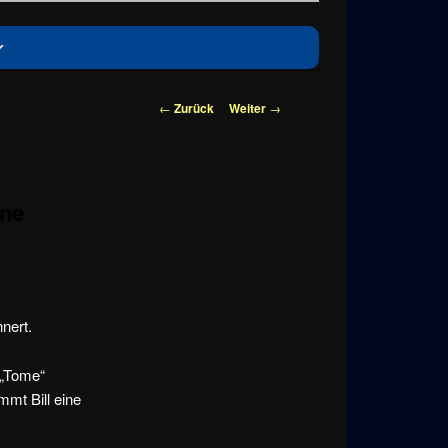
Beitragsnavigation
←
Zurück
Weiter
→
ine
nnert.
 „Tome“
mt Bill eine