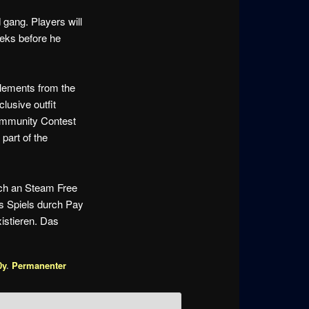
gang. Players will
eeks before he
elements from the
clusive outfit
Community Contest
 part of the
ich an Steam Free
es Spiels durch Pay
xistieren. Das
0y
.
Permanenter