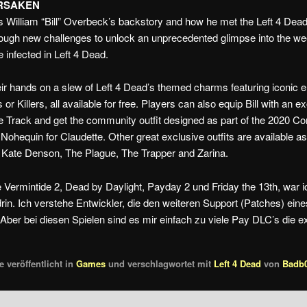
ORSAKEN
 William “Bill” Overbeck’s backstory and how he met the Left 4 Dead 
rough new challenges to unlock an unprecedented glimpse into the w
e infected in Left 4 Dead.
eir hands on a slew of Left 4 Dead’s themed charms featuring iconic 
or Killers, all available for free. Players can also equip Bill with an ex
ree Track and get the community outfit designed as part of the 2020 
 Nohequin for Claudette. Other great exclusive outfits are available as
 Kate Denson, The Plague, The Trapper and Zarina.
e
Vermintide 2
, Dead by Daylight, Payday 2 und Friday the 13th, war 
n. Ich verstehe Entwickler, die den weiteren Support (Patches) ein
Aber bei diesen Spielen sind es mir einfach zu viele Pay DLC’s die e
 veröffentlicht in
Games
und verschlagwortet mit
Left 4 Dead
von
Badb