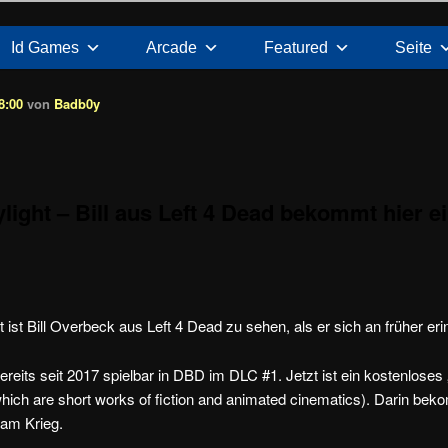
Id Games
Arcade
Featured
Seite
8:00
von
Badb0y
light – Bill aus Left 4 Dead bekommt hier e
 ist Bill Overbeck aus Left 4 Dead zu sehen, als er sich an früher eri
ereits seit 2017 spielbar in DBD im DLC #1. Jetzt ist ein kostenloses
h are short works of fiction and animated cinematics). Darin bekom
nam Krieg.