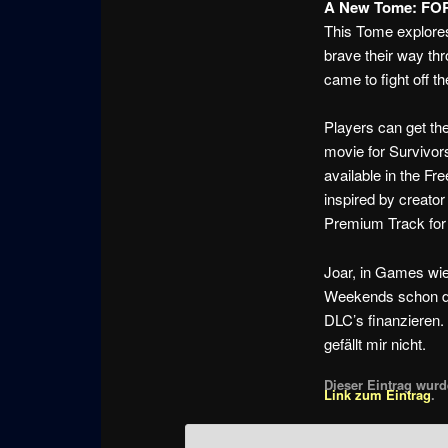
A New Tome: F
This Tome explores
brave their way th
came to fight off th
Players can get th
movie for Survivors 
available in the F
inspired by creator
Premium Track for
Joar, in Games wi
Weekends schon dri
DLC’s finanzieren. 
gefällt mir nicht.
Dieser Eintrag wurde
Link zum Eintrag
.