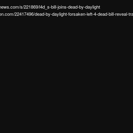
news.com/s/221869/l4d_s-bill-joins-dead-by-daylight
on.com/22417496/dead-by-daylight-forsaken-left-4-dead-bill-reveal-tra