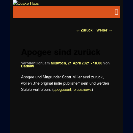
Zum
News zu
Inhalt
Hauptmenü
Quake
Quake,
wechseln
Doom, FPS,
Haus
Arcade
Beitragsnavigation
←
Zurück
Weiter
→
Apogee sind zurück
Veröffentlicht am
Mittwoch, 21 April 2021 - 18:00
von
Badb0y
Apogee und Mitgründer Scott Miller sind zurück,
wollen „the original indie publisher“ sein und werden
Spiele vertreiben. (
apogeeent
,
bluesnews
)