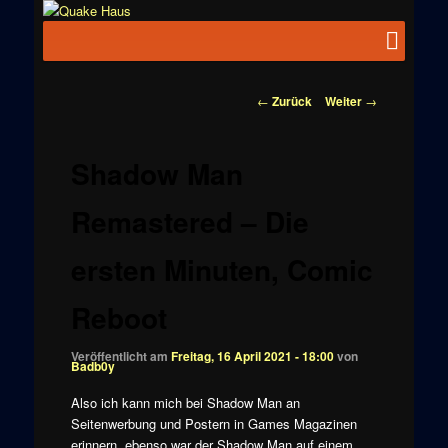
Zum
News zu
Inhalt
Hauptmenü
Quake
Quake,
wechseln
Doom, FPS,
Haus
Arcade
Beitragsnavigation
←
Zurück
Weiter
→
Shadow Man
Remastered – Die
ersten Minuten, Comic
Reboot
Veröffentlicht am
Freitag, 16 April 2021 - 18:00
von
Badb0y
Also ich kann mich bei Shadow Man an
Seitenwerbung und Postern in Games Magazinen
erinnern, ebenso war der Shadow Man auf einem