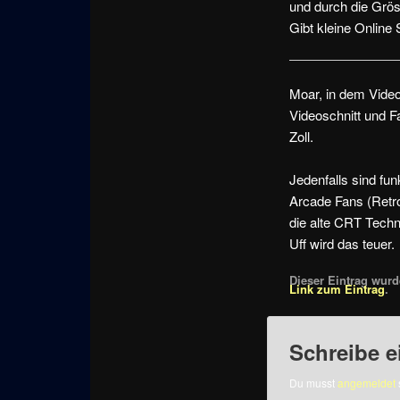
und durch die Grös
Gibt kleine Online
Moar, in dem Video
Videoschnitt und F
Zoll.
Jedenfalls sind f
Arcade Fans (Retro
die alte CRT Tech
Uff wird das teuer.
Dieser Eintrag wurde
Link zum Eintrag
.
Schreibe 
Du musst
angemeldet