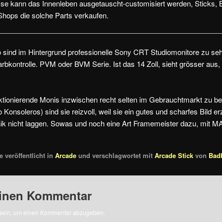
se kann das Innenleben ausgetauscht-customisiert werden, Sticks, 
 Shops die solche Parts verkaufen.
 sind im Hintergrund professionelle Sony CRT Studiomonitore zu sehe
arbkontrolle. PVM oder BVM Serie. Ist das 14 Zoll, sieht grösser aus,
unktionierende Monis inzwischen recht selten im Gebrauchtmarkt zu 
 Konsoleros) sind sie reizvoll, weil sie ein gutes und scharfes Bild 
nik nicht laggen. Sowas und noch eine Art Framemeister dazu, mit
 veröffentlicht in
Arcade
und verschlagwortet mit
Arcade Stick
von
Bad
einen Kommentar
sein, um einen Kommentar abzugeben.