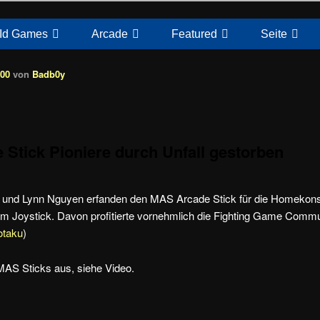
Id Games
Arcade
Featured
Seite
:00
von
Badb0y
Stick Pioniere durch Unfall gestorben
und Lynn Nguyen erfanden den MAS Arcade Stick für die Homekons
m Joystick. Davon profitierte vornehmlich die Fighting Game Commun
otaku
)
MAS Sticks aus, siehe Video.