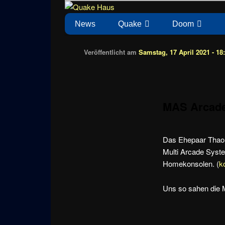
Zum
News zu Quake, Doom, FPS, Arcade
Quake Haus
Inhalt
Hauptmenü
News
Quake
Doom
wechseln
Veröffentlicht am
Samstag, 17 April 2021 - 18
MAS Arcade 
Das Ehepaar Thao 
Multi Arcade Syste
Homekonsolen. (
k
Uns so sahen die 