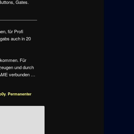
Buttons, Gates.
n, für Profi
 gabs auch in 20
bekommen. Für
erzeugen und durch
 MAME verbunden …
b0y
.
Permanenter