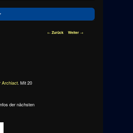
Beitragsnavigation
←
Zurück
Weiter
→
r Archiact
. Mit 20
Infos der nächsten