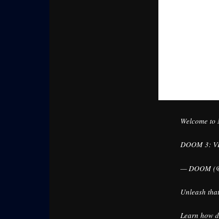
Welcome to 
DOOM 3: VR 
— DOOM 
Unleash tha
Learn how d