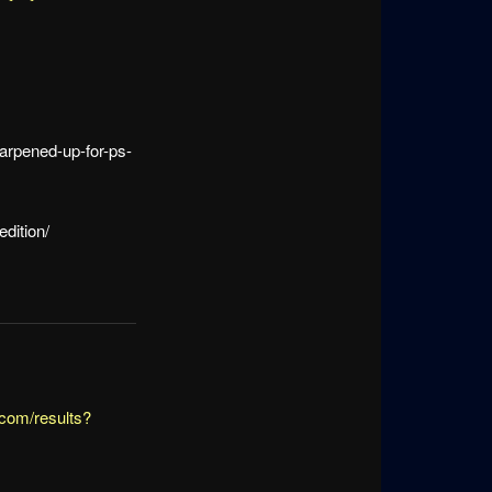
arpened-up-for-ps-
dition/
com/results?