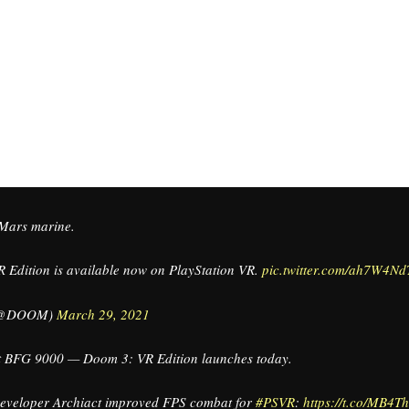
Mars marine.
Edition is available now on PlayStation VR.
pic.twitter.com/ah7W4N
(@DOOM)
March 29, 2021
t BFG 9000 — Doom 3: VR Edition launches today.
eveloper Archiact improved FPS combat for
#PSVR
:
https://t.co/MB4T