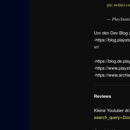
pic.twitter
— PlayStati
Um den Dev Blog z
-https://blog.pla
vr/
-https://blog.de.pl
-https://www.plays
-https://www.archi
Reviews
Kleine Youtuber dr
search_query=Do