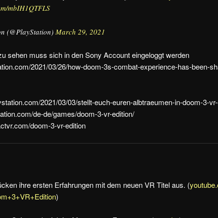
.com/mbIH1QTFLS
on (@PlayStation)
March 29, 2021
u sehen muss sich in den Sony Account eingeloggt werden
ystation.com/2021/03/26/how-doom-3s-combat-experience-has-been-sh
aystation.com/2021/03/03/stellt-euch-euren-albtraeumen-in-doom-3-vr-e
tation.com/de-de/games/doom-3-vr-edition/
actvr.com/doom-3-vr-edition
ücken ihre ersten Erfahrungen mit dem neuen VR Titel aus. (
youtube.
om+3+VR+Edition
)