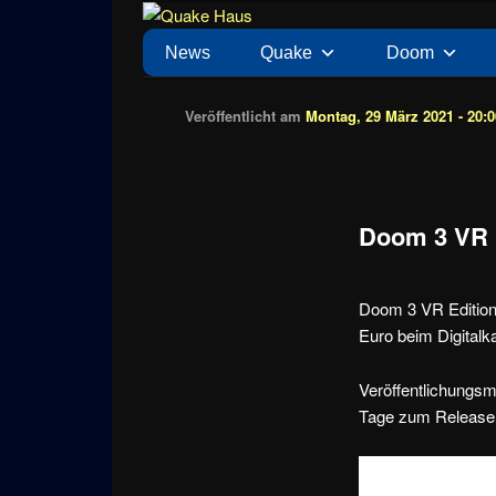
Zum
News zu Quake, Doom, FPS, Arcade
Quake Haus
Inhalt
Hauptmenü
News
Quake
Doom
wechseln
Veröffentlicht am
Montag, 29 März 2021 - 20:0
Doom 3 VR E
Doom 3 VR Edition 
Euro beim Digitalka
Veröffentlichungsm
Tage zum Release 