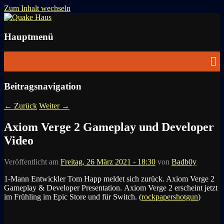
Zum Inhalt wechseln
News zu Quake, Doom, FPS, Arcade
Quake Haus
Hauptmenü
Beitragsnavigation
←
Zurück
Weiter
→
Axiom Verge 2 Gameplay und Developer
Video
Veröffentlicht am
Freitag, 26 März 2021 - 18:30
von
Badb0y
1-Mann Entwickler Tom Happ meldet sich zurück. Axiom Verge 2
Gameplay & Developer Presentation.
Axiom Verge 2 erscheint jetzt
im Frühling im
Epic Store und für
Switch.
(
rockpapershotgun
)