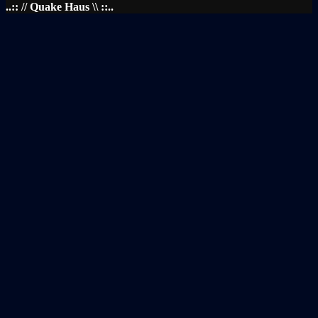
..:: // Quake Haus \\ ::..