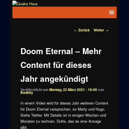
Zum
News zu
Inhalt
Hauptmenü
Quake
Quake,
wechseln
Doom, FPS,
Haus
Arcade
Beitragsnavigation
←
Zurück
Weiter
→
Doom Eternal – Mehr
Content für dieses
Jahr angekündigt
Veröffentlicht am
Montag, 22 März 2021 - 19:00
von
Badb0y
In einem Video wird für dieses Jahr weiteren Content
für Doom Eternal versprochen, so Marty und Hugo.
Siehe Twitter. Mit Details ist in einigen Wochen und
Monaten zu rechnen. Dufte, das es eine Ansage
gibt.