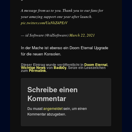
A message from us to you. Thank you to our fans for
your amazing support one year after launch.
pic.twitter.com/UaNhZ4PEtV
— id Software (@idSoftware)
March 22, 2021
In der Mache ist ebenso ein Doom Eternal Upgrade
für die neuen Konsolen.
Dieser Eintrag wurde veröffentlicht in
Doom Eternal
,
Wichtige News
von
Badb0y
. Setze ein Lesezeichen
zum
Permalink
.
Schreibe einen
Kommentar
Du musst
angemeldet
sein, um einen
Kommentar abzugeben.