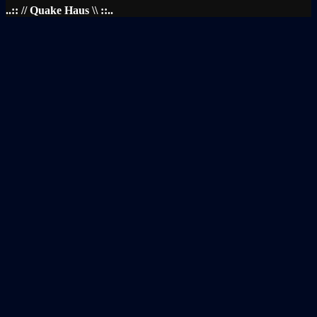
..:: // Quake Haus \\ ::..