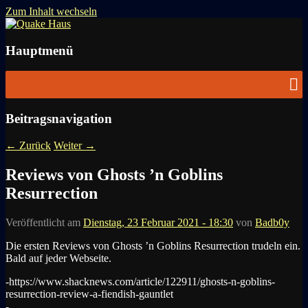
Zum Inhalt wechseln
News zu Quake, Doom, FPS, Arcade
Quake Haus
Hauptmenü
Beitragsnavigation
←
Zurück
Weiter
→
Reviews von Ghosts ’n Goblins
Resurrection
Veröffentlicht am
Dienstag, 23 Februar 2021 - 18:30
von
Badb0y
Die ersten Reviews von Ghosts ’n Goblins Resurrection trudeln ein.
Bald auf jeder Webseite.
-https://www.shacknews.com/article/122911/ghosts-n-goblins-
resurrection-review-a-fiendish-gauntlet
-