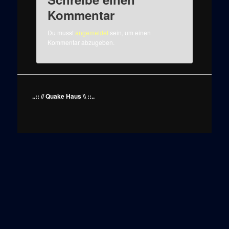
Kommentar
Du musst
angemeldet
sein, um einen
Kommentar abzugeben.
..:: // Quake Haus \\ ::..