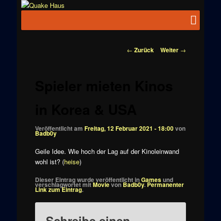
Zum
News zu
Inhalt
Hauptmenü
Quake
Quake,
wechseln
Doom, FPS,
Haus
Arcade
Beitragsnavigation
←
Zurück
Weiter
→
Spieler mieten Kinos
in Korea & USA
Veröffentlicht am
Freitag, 12 Februar 2021 - 18:00
von
Badb0y
Geile Idee. Wie hoch der Lag auf der Kinoleinwand
wohl ist? (
heise
)
Dieser Eintrag wurde veröffentlicht in
Games
und
verschlagwortet mit
Movie
von
Badb0y
.
Permanenter
Link zum Eintrag
.
Schreibe einen