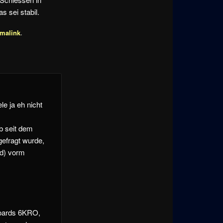
s sei stabil.
malink
.
le ja eh nicht
b seit dem
efragt wurde,
nd) vorm
boards 6KRO,