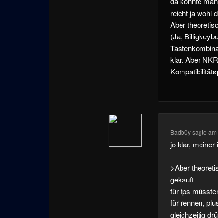
da konnte man 
reicht ja wohl 
Aber theoretisc
(Ja, Billigkey
Tastenkombinat
klar. Aber NKR
Kompatibilität
Badb0y
sagte am
jo klar, meiner
>Aber theoretis
gekauft…
für fps müssten
für rennen, plu
gleichzeitig dr