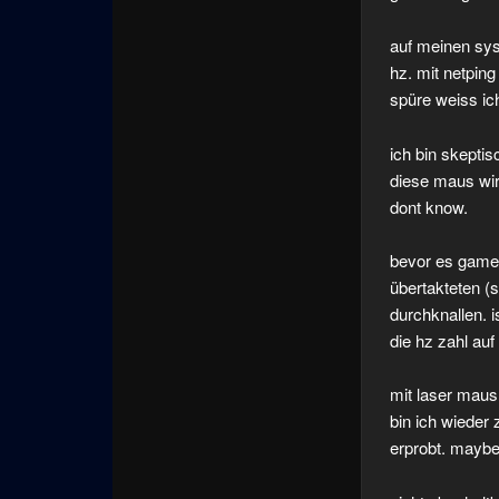
auf meinen sys
hz. mit netping
spüre weiss ich
ich bin skeptis
diese maus wird
dont know.
bevor es gamer
übertakteten (
durchknallen. i
die hz zahl auf
mit laser maus
bin ich wieder 
erprobt. maybe 