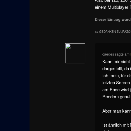
einem Multiplayer 
Dieser Eintrag wurde
12 GEDANKEN ZU „
RAZOR
caedes
sagte am
Kann mir nicht 
dargestellt, da
Ich mein, für 
letzten Screen
am Ende wird j
Rendern genutz
Aber man kann 
Ist ähnlich mi