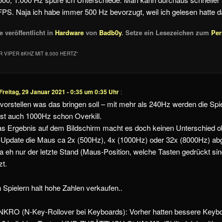
FPS. Naja ich habe immer 500 Hz bevorzugt, weil ich gelesen hatte da
 veröffentlicht in
Hardware
von
Badb0y
. Setze ein Lesezeichen zum
Per
 VIPER 8KHZ MIT 8.000 HERTZ
“
Freitag, 29 Januar 2021 - 0:35 um 0:35 Uhr
:
vorstellen was das bringen soll – mit mehr als 240Hz werden die Spie
 ist auch 1000Hz schon Overkill.
das Ergebnis auf dem Bildschirm macht es doch keinen Unterschied o
-Update die Maus ca 2x (500Hz), 4x (1000Hz) oder 32x (8000Hz) abg
a eh nur der letzte Stand (Maus-Position, welche Tasten gedrückt si
t.
Spielern halt hohe Zahlen verkaufen..
t NKRO (N-Key-Rollover bei Keyboards): Vorher hatten bessere Key