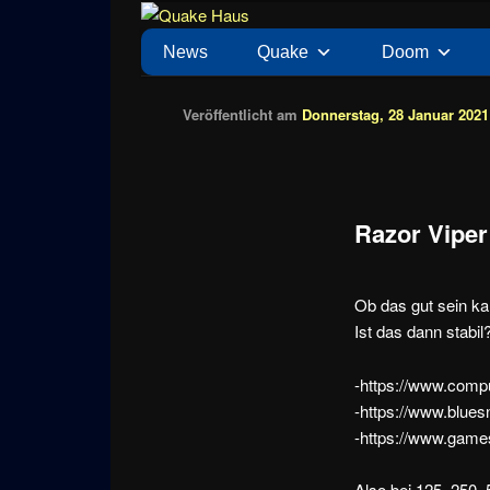
Zum
News zu Quake, Doom, FPS, Arcade
Quake Haus
Inhalt
Hauptmenü
News
Quake
Doom
wechseln
Veröffentlicht am
Donnerstag, 28 Januar 2021 
Razor Viper
Ob das gut sein k
Ist das dann stabil
-https://www.comp
-https://www.blue
-https://www.games
Also bei 125, 250,