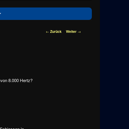
Beitragsnavigation
←
Zurück
Weiter
→
 von 8.000 Hertz?
 Schiessen in