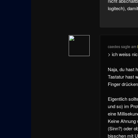
nicht abschalt
logitech), damit
caedes
sagte am
> ich weiss nic
Naja, du hast h
Tastatur hast 
Finger drücken
Eigentlich soll
und so) im Prot
eine Millisekun
Keine Ahnung w
(Sinn?) oder ob
bisschen mit U