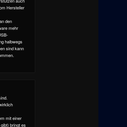
erstützen auch
om Hersteller
man den
dware mehr
 USB-
ng halbwegs
gen sind kann
rkommen.
ind.
wirklich
em mit einer
ibt) bringt es