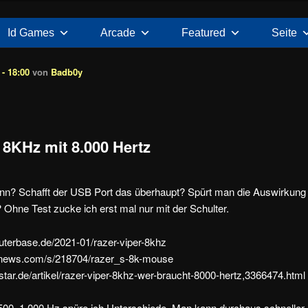
Id Games
Arcade
Featured
Seite
- 18:00
von
Badb0y
 8KHz mit 8.000 Hertz
ann? Schafft der USB Port das überhaupt? Spürt man die Auswirkung
? Ohne Test zucke ich erst mal nur mit der Schulter.
uterbase.de/2021-01/razer-viper-8khz
snews.com/s/218704/razer_s-8k-mouse
tar.de/artikel/razer-viper-8khz-wer-braucht-8000-hertz,3366474.html
 500, 1.000 Hz spüre ich Unterschiede. Man kann durchaus schneller