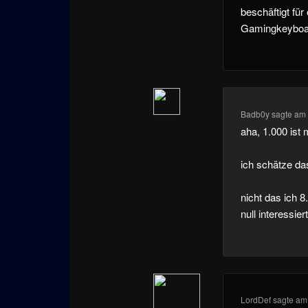
beschäftigt für
Gamingkeyboar
Badb0y
sagte am
aha, 1.000 ist 
ich schätze das
nicht das ich 8
null interessier
LordDef
sagte a