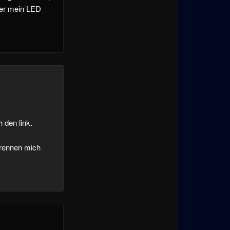
 der mein LED
 den link.
i rennen mich