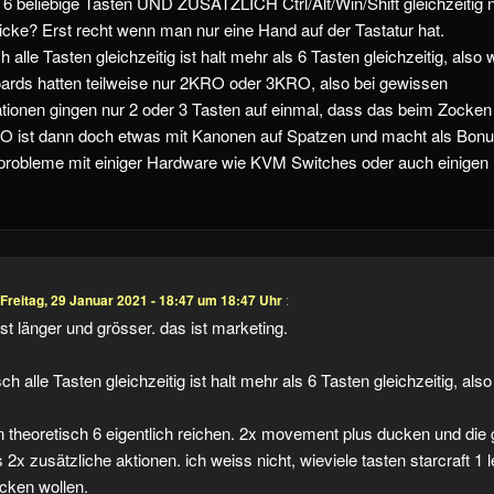
6 beliebige Tasten UND ZUSÄTZLICH Ctrl/Alt/Win/Shift gleichzeitig 
dicke? Erst recht wenn man nur eine Hand auf der Tastatur hat.
h alle Tasten gleichzeitig ist halt mehr als 6 Tasten gleichzeitig, also
boards hatten teilweise nur 2KRO oder 3KRO, also bei gewissen
ionen gingen nur 2 oder 3 Tasten auf einmal, dass das beim Zocken bl
O ist dann doch etwas mit Kanonen auf Spatzen und macht als Bon
sprobleme mit einiger Hardware wie KVM Switches oder auch einige
Freitag, 29 Januar 2021 - 18:47 um 18:47 Uhr
:
 ist länger und grösser. das ist marketing.
ch alle Tasten gleichzeitig ist halt mehr als 6 Tasten gleichzeitig, also
 theoretisch 6 eigentlich reichen. 2x movement plus ducken und die g
s 2x zusätzliche aktionen. ich weiss nicht, wieviele tasten starcraft 1 l
ücken wollen.