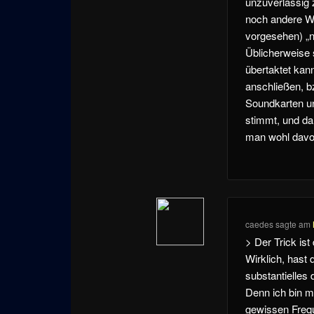
unzuverlässig z
noch andere We
vorgesehen) „n
Üblicherweise 
übertaktet kan
anschließen, b
Soundkarten u
stimmt, und da
man wohl davon
caedes
sagte am
> Der Trick is
Wirklich, hast 
substantielles
Denn ich bin mi
gewissen Freque