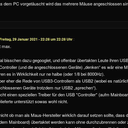
das dem PC vorgetäuscht wird das mehrere Mäuse angeschlossen sin
Freitag, 29 Januar 2021 - 22:28 um 22:28 Uhr
:
t max.
al bisschen dazu gegooglet, und offenbar übertakten Leute ihren USB
Controller (und die angeschlossenen Geräte) „denken“ es wär eine Mi
n es in Wirklichkeit nur ne halbe (oder 1/8 bei 8000Hz).
er eher die Rede von USB3-Controllern als USB2 (wobei es natürlic
schlossenen Geräte trotzdem nur USB2 „sprechen“).
t einen speziellen Treiber für den USB *Controller* (aufm Mainboar
ieferte unterstützt sowas wohl nicht.
nicht ob man als Maus-Hersteller wirklich darauf setzen sollte, dass
f dem Mainboard) übertaktet werden kann ohne durchzubrennen oder