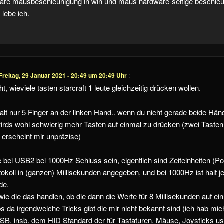
bare mausbeschleunigung in win und maus hardware-seitige beschleun
 lebe ich.
Freitag, 29 Januar 2021 - 20:49 um 20:49 Uhr
:
ht, wieviele tasten starcraft 1 leute gleichzeitig drücken wollen.
alt nur 5 Finger an der linken Hand.. wenn du nicht gerade beide Hän
wirds wohl schwierig mehr Tasten auf einmal zu drücken (zwei Tasten
 erscheint mir unpräzise)
te bei USB2 bei 1000Hz Schluss sein, eigentlich sind Zeiteinheiten (Pol
okoll in (ganzen) Millisekunden angegeben, und bei 1000Hz ist halt je
de.
ie die das handlen, ob die dann die Werte für 8 Millisekunden auf ei
s da irgendwelche Tricks gibt die mir nicht bekannt sind (ich hab mic
SB, insb. dem HID Standard der für Tastaturen, Mäuse, Joysticks us