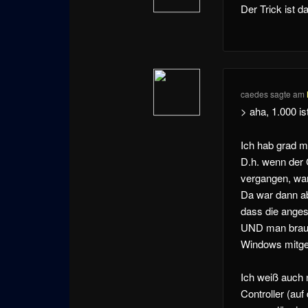
Der Trick ist 
caedes
sagte am
> aha, 1.000 is
Ich hab grad m
D.h. wenn der 
vergangen, ware
Da war dann ab
dass die ange
UND man brauch
Windows mitgel
Ich weiß auch 
Controller (au