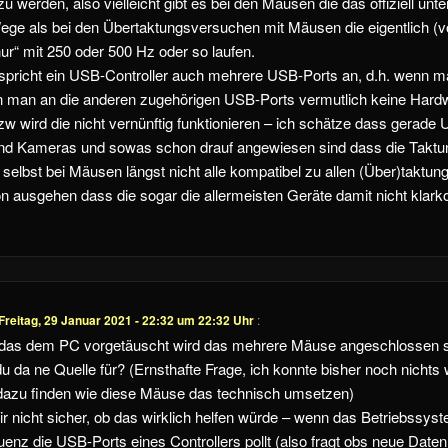
u werden, also vielleicht gibt es bei den Mäusen die das offiziell unt
ge als bei den Übertaktungsversuchen mit Mäusen die eigentlich (v
ur“ mit 250 oder 500 Hz oder so laufen.
spricht ein USB-Controller auch mehrere USB-Ports an, d.h. wenn 
n man an die anderen zugehörigen USB-Ports vermutlich keine Har
zw wird die nicht vernünftig funktionieren – ich schätze dass gerade
nd Kameras und sowas schon drauf angewiesen sind dass die Taktu
 selbst bei Mäusen längst nicht alle kompatibel zu allen (Über)taktun
 ausgehen dass die sogar die allermeisten Geräte damit nicht kla
Freitag, 29 Januar 2021 - 22:32 um 22:32 Uhr
:
t das dem PC vorgetäuscht wird das mehrere Mäuse angeschlossen s
du da ne Quelle für? (Ernsthafte Frage, ich konnte bisher noch nichts 
 dazu finden wie diese Mäuse das technisch umsetzen)
r nicht sicher, ob das wirklich helfen würde – wenn das Betriebssyst
nz die USB-Ports eines Controllers pollt (also fragt obs neue Daten g