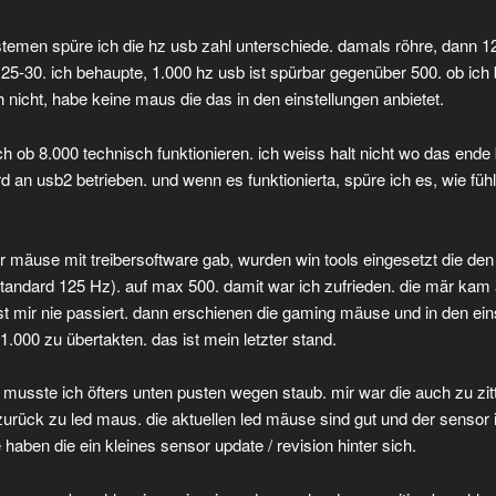
temen spüre ich die hz usb zahl unterschiede. damals röhre, dann 12
 25-30. ich behaupte, 1.000 hz usb ist spürbar gegenüber 500. ob ich
 nicht, habe keine maus die das in den einstellungen anbietet.
ch ob 8.000 technisch funktionieren. ich weiss halt nicht wo das ende 
 an usb2 betrieben. und wenn es funktionierta, spüre ich es, wie fühlt
 mäuse mit treibersoftware gab, wurden win tools eingesetzt die den
standard 125 Hz). auf max 500. damit war ich zufrieden. die mär kam 
st mir nie passiert. dann erschienen die gaming mäuse und in den ein
 1.000 zu übertakten. das ist mein letzter stand.
 musste ich öfters unten pusten wegen staub. mir war die auch zu zitt
zurück zu led maus. die aktuellen led mäuse sind gut und der sensor i
haben die ein kleines sensor update / revision hinter sich.