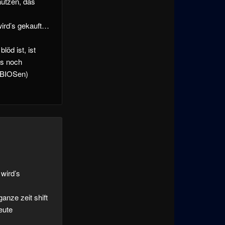
nutzen, das
 wird’s gekauft…
öd ist, ist
us noch
n BIOSen)
 wird’s
anze zeit shift
eute