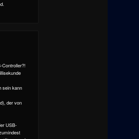
d.
-Controller?!
llisekunde
h sein kann
d), der von
 der USB-
 zumindest