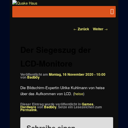
Zum
News zu
Inhalt
Hauptmenü
Quake
Quake,
wechseln
Doom, FPS,
Haus
Arcade
Beitragsnavigation
←
Zurück
Weiter
→
Der Siegeszug der
LCD-Monitore
Veröffentlicht am
Montag, 16 November 2020 - 10:00
von
Badb0y
Die Bildschirm-Expertin Ulrike Kuhlmann von heise
über das Aufkommen von LCD. (
heise
)
Dieser Eintrag wurde veröffentlicht in
Games
,
Hardware
von
Badb0y
. Setze ein Lesezeichen zum
Permalink
.
Schreibe einen