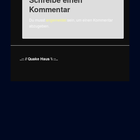
Kommentar
Du musst
angemeldet
sein, um einen Kommentar
abzugeben.
..:: // Quake Haus \\ ::..