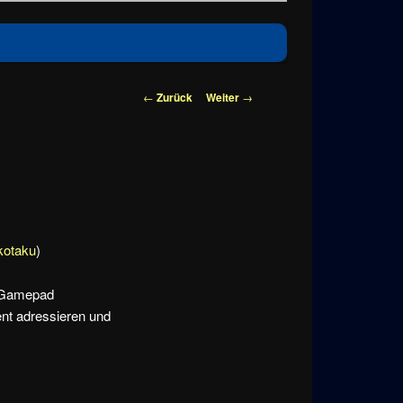
Beitragsnavigation
←
Zurück
Weiter
→
kotaku
)
e Gamepad
nt adressieren und