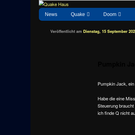
Zum
News zu Quake, Doom, FPS, Arcade
Quake Haus
Inhalt
Hauptmenü
News
Quake
Doom
wechseln
Veröffentlicht am
Dienstag, 15 September 202
Pumpkin Ja
Pumpkin Jack, ein 
Habe die eine Miss
Steuerung braucht
ich finde Q nicht a