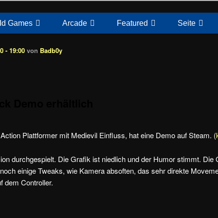
Id Games
Arcade
Featured
Seite
0 - 19:00
von
Badb0y
ck Demo erhältlich
Action Plattformer mit Medievil Einfluss, hat eine Demo auf Steam. (
ion durchgespielt. Die Grafik ist niedlich und der Humor stimmt. Di
 noch einige Tweaks, wie Kamera absoften, das sehr direkte Moveme
uf dem Controller.