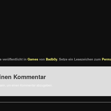
 veröffentlicht in
Games
von
Badb0y
. Setze ein Lesezeichen zum
Perma
einen Kommentar
sein, um einen Kommentar abzugeben.