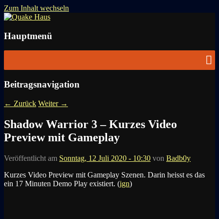
Zum Inhalt wechseln
News zu Quake, Doom, FPS, Arcade
Quake Haus
Hauptmenü
Beitragsnavigation
←
Zurück
Weiter
→
Shadow Warrior 3 – Kurzes Video
Preview mit Gameplay
Veröffentlicht am
Sonntag, 12 Juli 2020 - 10:30
von
Badb0y
Kurzes Video Preview mit Gameplay Szenen. Darin heisst es das
ein 17 Minuten Demo Play existiert. (
ign
)