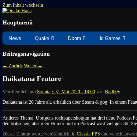
Zum Inhalt wechseln
News zu Quake, Doom, FPS, Arcade
Quake Haus
Hauptmenü
News
Quake
Doom
Id Games
Beitragsnavigation
←
Zurück
Weiter
→
Daikatana Feature
Veröffentlicht am
Sonntag, 31 Mai 2020 - 18:00
von
Badb0y
Daikatana ist 20 Jahre alt. erhältlich über Steam & gog. In einem Feat
Anderes Thema. Übrigens rockpapershotgun hat drei neue Podcast Fo
den britischen, absurden Humor und im Podcast wird viel gelacht. Ste
Dieser Eintrag wurde veröffentlicht in
Classic FPS
und verschlagwort