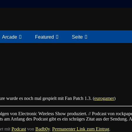
Arcade
Featured
Seite
ure wurde es noch mal gespielt mit Fan Patch 1.3. (
eurogamer
)
lgen von Electronic Wireless Show produziert. // Podcast von rockp
ts am Anfang des Podcast gibt es ein schräges Zitat aus der Sendung. 
et mit
Podcast
von
Badb0y
.
Permanenter Link zum Eintrag
.