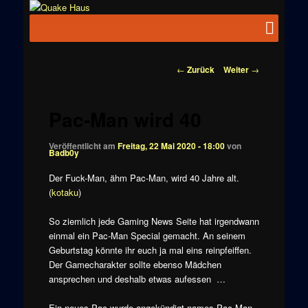
Zum
News zu
Inhalt
Hauptmenü
Quake
Quake,
wechseln
Doom, FPS,
Haus
Arcade
Beitragsnavigation
←
Zurück
Weiter
→
Pac-Man wird 40
Veröffentlicht am
Freitag, 22 Mai 2020 - 18:00
von
Badb0y
Der Fuck-Man, ähm Pac-Man, wird 40 Jahre alt.
(
kotaku
)
So ziemlich jede Gaming News Seite hat irgendwann
einmal ein Pac-Man Special gemacht. An seinem
Geburtstag könnte ihr euch ja mal eins reinpfeiffen.
Der Gamecharakter sollte ebenso Mädchen
ansprechen und deshalb etwas aufessen …
Ein neues Pac wurde angekündigt names Pac-Man