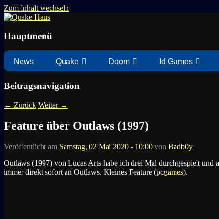
Zum Inhalt wechseln
News zu Quake, Doom, FPS, Arcade
Quake Haus
Hauptmenü
News
Quake
Doom
Id Games
Beitragsnavigation
←
Zurück
Weiter
→
Feature über Outlaws (1997)
Veröffentlicht am
Samstag, 02 Mai 2020 - 10:00
von
Badb0y
Outlaws (1997) von Lucas Arts habe ich drei Mal durchgespielt und
immer direkt sofort an Outlaws. Kleines Feature (
pcgames
).